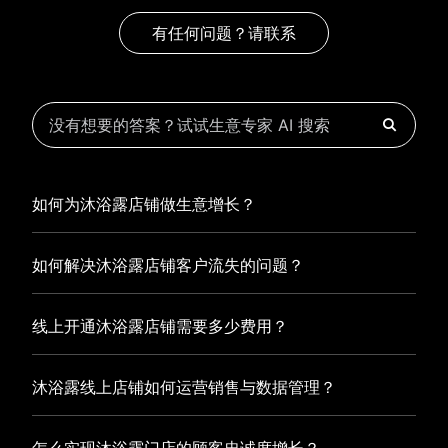
有任何问题？请联系
如何为沐浴露店铺做生意增长？
为沐浴露店铺实现持续生意增长，您可以通过有赞新零售的
如何解决沐浴露店铺客户流失的问题？
一体化解决方案，整合线上线下资源，实现商品管理、会员
营销和门店拓展的智能升级，从而提高沐浴露店铺的运营效
沐浴露店铺精细化运营，有赞私域运营助您轻松解决客户流
率，促进业务增长。
线上开通沐浴露店铺需要多少费用？
失问题，通过有赞微商城、有赞小程序商城搭建专属品牌阵
地，打造精准营销活动，为您锁定客户，提升复购率，实现
选择有赞新零售，您可以开通沐浴露店铺，快速搭建属于您
业绩增长！
沐浴露线上店铺如何运营销售与数据管理？
的有赞微商城，我们为您提供有赞微商城、有赞私域运营和
有赞小程序商城等一站式新零售解决方案，与您共同打造独
有赞新零售旗下的有赞微商城、有赞私域运营和有赞小程序
具特色的品牌，携手共创辉煌事业！