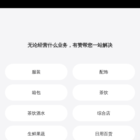
丰富的营销玩法和精准的数据分析，全方位提升品牌影响力
与用户粘性，从而实现您在沐浴露市场中的持续增长、竞争
优势和高效盈利。
无论经营什么业务，有赞帮您一站解决
服装
配饰
箱包
茶饮
茶饮酒水
综合店
生鲜果蔬
日用百货