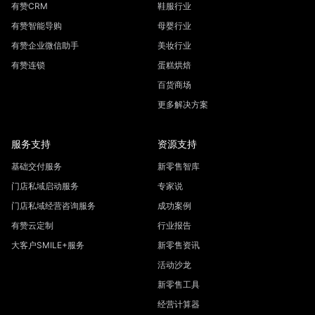
有赞CRM
鞋服行业
有赞智能导购
母婴行业
有赞企业微信助手
美妆行业
有赞连锁
蛋糕烘焙
百货商场
更多解决方案
服务支持
资源支持
基础交付服务
新零售智库
门店私域启动服务
专家说
门店私域经营咨询服务
成功案例
有赞云定制
行业报告
大客户SMILE+服务
新零售资讯
活动沙龙
新零售工具
经营计算器