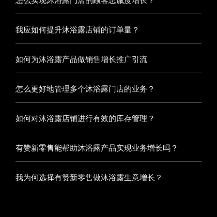
怎么实现沐浴露门店的顾客忠诚度增长？
商城，为您的线上店铺提供一站式解决方案，从运营销售到
数据管理，助力您轻松打造高效盈利的电商生态。
您可以使用有赞的会员管理系统，建立自己的会员体系，通
我应如何提升沐浴露店铺的订单量？
过赠送积分、折扣等福利来吸引顾客再次购买，并不断优化
服务，提高顾客体验，从而增加顾客忠诚度。
您可以使用有赞的裂变营销功能，通过给用户发放优惠券、
如何为沐浴露产品做销售增长推广引流
邀请好友等方式，吸引更多的用户下单购买，并激励已有用
户再次购买，从而提高订单量
有赞新零售旗下产品营销工具、比如优惠券、满减活动等，
怎么更好地管理多个沐浴露门店的业务？
吸引更多客户到店消费。另外，通过有赞的微信公众号、小
程序等线上渠道，宣传您的门店和商品，也可以帮助您增加
有赞新零售一站式解决方案，包括有赞微商城、有赞私域运
客流量，赢得客户的青睐
如何对沐浴露店铺进行有效的库存管理？
营以及有赞小程序商城，将助您轻松打通线上线下渠道，实
现多个沐浴露门店的统一管理与智能运营，让您的业务蓬勃
您可以使用有赞的门店管理系统，它可以帮助您实现门店数
发展，收获更多满意客户。
有赞新零售能帮助沐浴露产品实现业务增长吗？
据的集中管理，包括订单管理、员工管理、库存管理等，让
您轻松掌控门店运营状况，提高管理效率
有赞新零售作为业内领先的一站式解决方案，整合线上线下
我为何选择有赞新零售做沐浴露生意增长？
渠道、提供多样化店铺搭建、会员营销和大数据分析等丰富
的产品组合，能够有效助力沐浴露产品拓展市场、提升销售
选择有赞新零售，您将轻松融合沐浴露生意所需的微商城、
业绩，为您实现业务增长保驾护航。
有赞私域运营以及有赞小程序商城等多元化销售渠道，借助