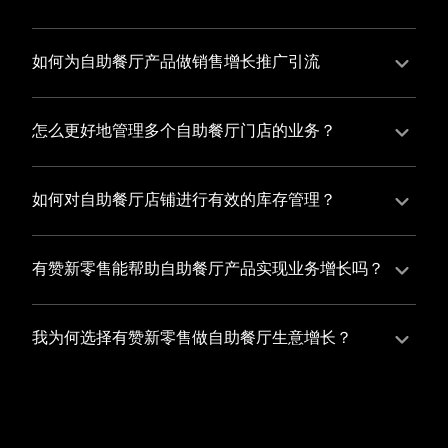
并不断优化服务，提高顾客体验，从而增加顾客忠诚
您可以使用有赞的裂变营销功能，通过给用户发放优惠
度。
券、邀请好友等方式，吸引更多的用户下单购买，并激
如何为自助餐厅产品做销售增长推广引流
励已有用户再次购买，从而提高订单量
有赞新零售旗下产品营销工具、比如优惠券、满减活动
等，吸引更多客户到店消费。另外，通过有赞的微信公
怎么更好地管理多个自助餐厅门店的业务？
众号、小程序等线上渠道，宣传您的门店和商品，也可
有赞新零售一站式解决方案，包括有赞微商城、有赞私
以帮助您增加客流量，赢得客户的青睐
域运营以及有赞小程序商城，将助您轻松打通线上线下
如何对自助餐厅店铺进行有效的库存管理？
渠道，实现多个自助餐厅门店的统一管理与智能运营，
您可以使用有赞的门店管理系统，它可以帮助您实现门
让您的业务蓬勃发展，收获更多满意客户。
店数据的集中管理，包括订单管理、员工管理、库存管
有赞新零售能帮助自助餐厅产品实现业务增长吗？
理等，让您轻松掌控门店运营状况，提高管理效率
有赞新零售作为业内领先的一站式解决方案，整合线上
线下渠道、提供多样化店铺搭建、会员营销和大数据分
我为何选择有赞新零售做自助餐厅生意增长？
析等丰富的产品组合，能够有效助力自助餐厅产品拓展
选择有赞新零售，您将轻松融合自助餐厅生意所需的微
市场、提升销售业绩，为您实现业务增长保驾护航。
商城、有赞私域运营以及有赞小程序商城等多元化销售
渠道，借助丰富的营销玩法和精准的数据分析，全方位