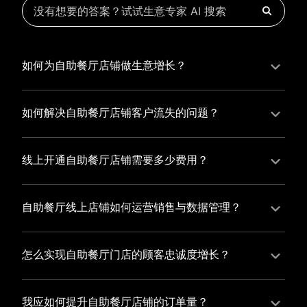
如何为自助餐厅店铺做生意增长？
为自助餐厅店铺实现持续生意增长，您可以通过有赞新
零售的一体化解决方案，整合线上线下资源，实现商品
如何解决自助餐厅店铺客户流失的问题？
管理、会员营销和门店拓展的智能升级，从而提高自助
自助餐厅店铺精细化运营，有赞私域运营助您轻松解决
餐厅店铺的运营效率，促进业务增长。
客户流失问题，通过有赞微商城、有赞小程序商城搭建
线上开通自助餐厅店铺需要多少费用？
专属品牌阵地，打造精准营销活动，为您锁定客户，提
选择有赞新零售，您可以开通自助餐厅店铺，快速搭建
升复购率，实现业绩增长！
属于您的有赞微商城，我们为您提供有赞微商城、有赞
自助餐厅线上店铺如何运营销售与数据管理？
私域运营和有赞小程序商城等一站式新零售解决方案，
有赞新零售旗下的有赞微商城、有赞私域运营和有赞小
与您共同打造独具特色的品牌，携手共创辉煌事业！
程序商城，为您的线上店铺提供一站式解决方案，从运
怎么实现自助餐厅门店的顾客忠诚度增长？
营销售到数据管理，助力您轻松打造高效盈利的电商生
您可以使用有赞的会员管理系统，建立自己的会员体
态。
系，通过赠送积分、折扣等福利来吸引顾客再次购买，
我应如何提升自助餐厅店铺的订单量？