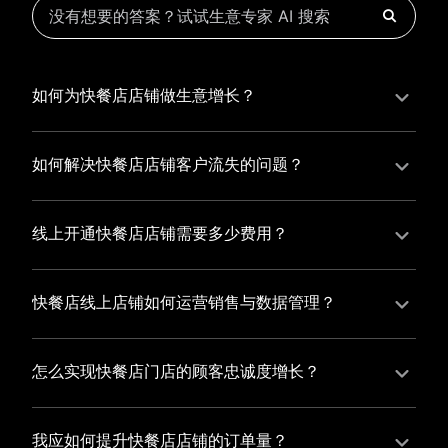
如何为快餐店店铺做生意增长？
为快餐店店铺实现持续生意增长，您可以通过有赞新零
售的一体化解决方案，整合线上线下资源，实现商品管
如何解决快餐店店铺客户流失的问题？
理、会员营销和门店拓展的智能升级，从而提高快餐店
快餐店店铺精细化运营，有赞私域运营助您轻松解决客
店铺的运营效率，促进业务增长。
户流失问题，通过有赞微商城、有赞小程序商城搭建专
线上开通快餐店店铺需要多少费用？
属品牌阵地，打造精准营销活动，为您锁定客户，提升
选择有赞新零售，您可以开通快餐店店铺，快速搭建属
复购率，实现业绩增长！
于您的有赞微商城，我们为您提供有赞微商城、有赞私
快餐店线上店铺如何运营销售与数据管理？
域运营和有赞小程序商城等一站式新零售解决方案，与
有赞新零售旗下的有赞微商城、有赞私域运营和有赞小
您共同打造独具特色的品牌，携手共创辉煌事业！
程序商城，为您的线上店铺提供一站式解决方案，从运
怎么实现快餐店门店的顾客忠诚度增长？
营销售到数据管理，助力您轻松打造高效盈利的电商生
您可以使用有赞的会员管理系统，建立自己的会员体
态。
系，通过赠送积分、折扣等福利来吸引顾客再次购买，
我应如何提升快餐店店铺的订单量？