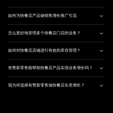
并不断优化服务，提高顾客体验，从而增加顾客忠诚
您可以使用有赞的裂变营销功能，通过给用户发放优惠
度。
券、邀请好友等方式，吸引更多的用户下单购买，并激
如何为快餐店产品做销售增长推广引流
励已有用户再次购买，从而提高订单量
有赞新零售旗下产品营销工具、比如优惠券、满减活动
等，吸引更多客户到店消费。另外，通过有赞的微信公
怎么更好地管理多个快餐店门店的业务？
众号、小程序等线上渠道，宣传您的门店和商品，也可
有赞新零售一站式解决方案，包括有赞微商城、有赞私
以帮助您增加客流量，赢得客户的青睐
域运营以及有赞小程序商城，将助您轻松打通线上线下
如何对快餐店店铺进行有效的库存管理？
渠道，实现多个快餐店门店的统一管理与智能运营，让
您可以使用有赞的门店管理系统，它可以帮助您实现门
您的业务蓬勃发展，收获更多满意客户。
店数据的集中管理，包括订单管理、员工管理、库存管
有赞新零售能帮助快餐店产品实现业务增长吗？
理等，让您轻松掌控门店运营状况，提高管理效率
有赞新零售作为业内领先的一站式解决方案，整合线上
线下渠道、提供多样化店铺搭建、会员营销和大数据分
我为何选择有赞新零售做快餐店生意增长？
析等丰富的产品组合，能够有效助力快餐店产品拓展市
选择有赞新零售，您将轻松融合快餐店生意所需的微商
场、提升销售业绩，为您实现业务增长保驾护航。
城、有赞私域运营以及有赞小程序商城等多元化销售渠
道，借助丰富的营销玩法和精准的数据分析，全方位提