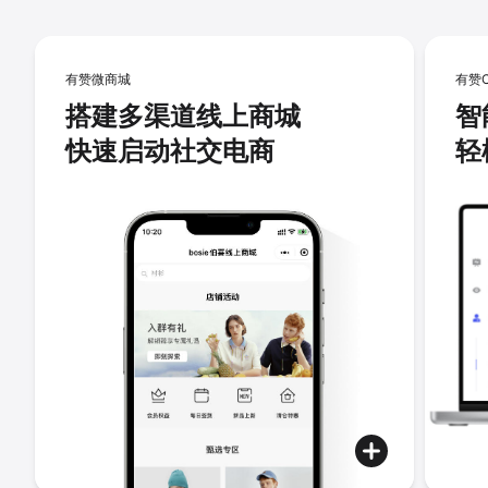
有赞微商城
有赞
搭建多渠道线上商城
智
快速启动社交电商
轻