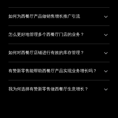
并不断优化服务，提高顾客体验，从而增加顾客忠诚
您可以使用有赞的裂变营销功能，通过给用户发放优惠
度。
券、邀请好友等方式，吸引更多的用户下单购买，并激
如何为西餐厅产品做销售增长推广引流
励已有用户再次购买，从而提高订单量
有赞新零售旗下产品营销工具、比如优惠券、满减活动
等，吸引更多客户到店消费。另外，通过有赞的微信公
怎么更好地管理多个西餐厅门店的业务？
众号、小程序等线上渠道，宣传您的门店和商品，也可
有赞新零售一站式解决方案，包括有赞微商城、有赞私
以帮助您增加客流量，赢得客户的青睐
域运营以及有赞小程序商城，将助您轻松打通线上线下
如何对西餐厅店铺进行有效的库存管理？
渠道，实现多个西餐厅门店的统一管理与智能运营，让
您可以使用有赞的门店管理系统，它可以帮助您实现门
您的业务蓬勃发展，收获更多满意客户。
店数据的集中管理，包括订单管理、员工管理、库存管
有赞新零售能帮助西餐厅产品实现业务增长吗？
理等，让您轻松掌控门店运营状况，提高管理效率
有赞新零售作为业内领先的一站式解决方案，整合线上
线下渠道、提供多样化店铺搭建、会员营销和大数据分
我为何选择有赞新零售做西餐厅生意增长？
析等丰富的产品组合，能够有效助力西餐厅产品拓展市
选择有赞新零售，您将轻松融合西餐厅生意所需的微商
场、提升销售业绩，为您实现业务增长保驾护航。
城、有赞私域运营以及有赞小程序商城等多元化销售渠
道，借助丰富的营销玩法和精准的数据分析，全方位提