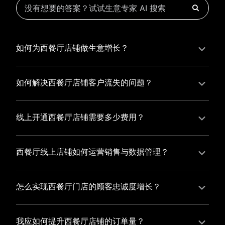
如何为西餐厅店铺做生意增长？
为西餐厅店铺实现持续生意增长，您可以通过有赞新零
售的一体化解决方案，整合线上线下资源，实现商品管
如何解决西餐厅店铺客户流失的问题？
理、会员营销和门店拓展的智能升级，从而提高西餐厅
西餐厅店铺精细化运营，有赞私域运营助您轻松解决客
店铺的运营效率，促进业务增长。
户流失问题，通过有赞微商城、有赞小程序商城搭建专
线上开通西餐厅店铺需要多少费用？
属品牌阵地，打造精准营销活动，为您锁定客户，提升
选择有赞新零售，您可以开通西餐厅店铺，快速搭建属
复购率，实现业绩增长！
于您的有赞微商城，我们为您提供有赞微商城、有赞私
西餐厅线上店铺如何运营销售与数据管理？
域运营和有赞小程序商城等一站式新零售解决方案，与
有赞新零售旗下的有赞微商城、有赞私域运营和有赞小
您共同打造独具特色的品牌，携手共创辉煌事业！
程序商城，为您的线上店铺提供一站式解决方案，从运
怎么实现西餐厅门店的顾客忠诚度增长？
营销售到数据管理，助力您轻松打造高效盈利的电商生
您可以使用有赞的会员管理系统，建立自己的会员体
态。
系，通过赠送积分、折扣等福利来吸引顾客再次购买，
我应如何提升西餐厅店铺的订单量？