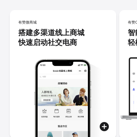
有赞微商城
有赞
搭建多渠道线上商城
智
快速启动社交电商
轻