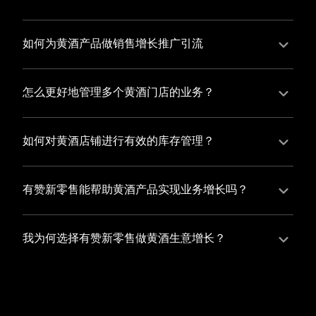
并不断优化服务，提高顾客体验，从而增加顾客忠诚
您可以使用有赞的裂变营销功能，通过给用户发放优惠
度。
券、邀请好友等方式，吸引更多的用户下单购买，并激
如何为黄酒产品做销售增长推广引流
励已有用户再次购买，从而提高订单量
有赞新零售旗下产品营销工具、比如优惠券、满减活动
等，吸引更多客户到店消费。另外，通过有赞的微信公
怎么更好地管理多个黄酒门店的业务？
众号、小程序等线上渠道，宣传您的门店和商品，也可
有赞新零售一站式解决方案，包括有赞微商城、有赞私
以帮助您增加客流量，赢得客户的青睐
域运营以及有赞小程序商城，将助您轻松打通线上线下
如何对黄酒店铺进行有效的库存管理？
渠道，实现多个黄酒门店的统一管理与智能运营，让您
您可以使用有赞的门店管理系统，它可以帮助您实现门
的业务蓬勃发展，收获更多满意客户。
店数据的集中管理，包括订单管理、员工管理、库存管
有赞新零售能帮助黄酒产品实现业务增长吗？
理等，让您轻松掌控门店运营状况，提高管理效率
有赞新零售作为业内领先的一站式解决方案，整合线上
线下渠道、提供多样化店铺搭建、会员营销和大数据分
我为何选择有赞新零售做黄酒生意增长？
析等丰富的产品组合，能够有效助力黄酒产品拓展市
选择有赞新零售，您将轻松融合黄酒生意所需的微商
场、提升销售业绩，为您实现业务增长保驾护航。
城、有赞私域运营以及有赞小程序商城等多元化销售渠
道，借助丰富的营销玩法和精准的数据分析，全方位提