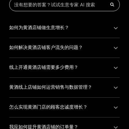
如何为黄酒店铺做生意增长？
为黄酒店铺实现持续生意增长，您可以通过有赞新零售
的一体化解决方案，整合线上线下资源，实现商品管
如何解决黄酒店铺客户流失的问题？
理、会员营销和门店拓展的智能升级，从而提高黄酒店
黄酒店铺精细化运营，有赞私域运营助您轻松解决客户
铺的运营效率，促进业务增长。
流失问题，通过有赞微商城、有赞小程序商城搭建专属
线上开通黄酒店铺需要多少费用？
品牌阵地，打造精准营销活动，为您锁定客户，提升复
选择有赞新零售，您可以开通黄酒店铺，快速搭建属于
购率，实现业绩增长！
您的有赞微商城，我们为您提供有赞微商城、有赞私域
黄酒线上店铺如何运营销售与数据管理？
运营和有赞小程序商城等一站式新零售解决方案，与您
有赞新零售旗下的有赞微商城、有赞私域运营和有赞小
共同打造独具特色的品牌，携手共创辉煌事业！
程序商城，为您的线上店铺提供一站式解决方案，从运
怎么实现黄酒门店的顾客忠诚度增长？
营销售到数据管理，助力您轻松打造高效盈利的电商生
您可以使用有赞的会员管理系统，建立自己的会员体
态。
系，通过赠送积分、折扣等福利来吸引顾客再次购买，
我应如何提升黄酒店铺的订单量？