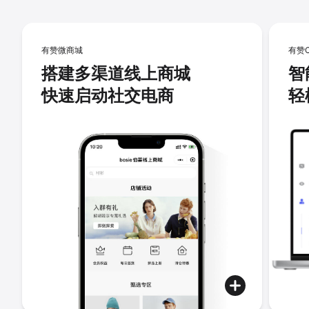
有赞微商城
有赞
搭建多渠道线上商城
智
快速启动社交电商
轻