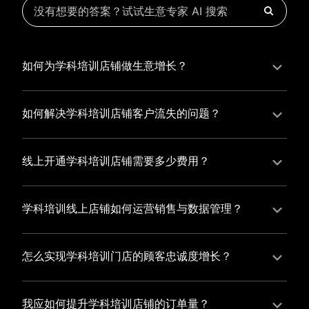
如何为学科培训店铺做生意增长？
为学科培训店铺实现持续生意增长，您可以通过有赞新
零售的一体化解决方案，整合线上线下资源，实现商品
如何解决学科培训店铺客户流失的问题？
管理、会员营销和门店拓展的智能升级，从而提高学科
学科培训店铺精细化运营，有赞私域运营助您轻松解决
培训店铺的运营效率，促进业务增长。
客户流失问题，通过有赞微商城、有赞小程序商城搭建
线上开通学科培训店铺需要多少费用？
专属品牌阵地，打造精准营销活动，为您锁定客户，提
选择有赞新零售，您可以开通学科培训店铺，快速搭建
升复购率，实现业绩增长！
属于您的有赞微商城，我们为您提供有赞微商城、有赞
学科培训线上店铺如何运营销售与数据管理？
私域运营和有赞小程序商城等一站式新零售解决方案，
有赞新零售旗下的有赞微商城、有赞私域运营和有赞小
与您共同打造独具特色的品牌，携手共创辉煌事业！
程序商城，为您的线上店铺提供一站式解决方案，从运
怎么实现学科培训门店的顾客忠诚度增长？
营销售到数据管理，助力您轻松打造高效盈利的电商生
您可以使用有赞的会员管理系统，建立自己的会员体
态。
系，通过赠送积分、折扣等福利来吸引顾客再次购买，
我应如何提升学科培训店铺的订单量？