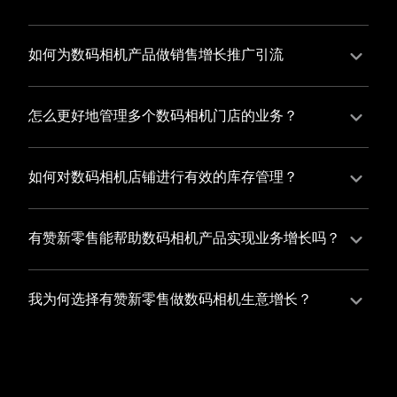
并不断优化服务，提高顾客体验，从而增加顾客忠诚
您可以使用有赞的裂变营销功能，通过给用户发放优惠
度。
券、邀请好友等方式，吸引更多的用户下单购买，并激
如何为数码相机产品做销售增长推广引流
励已有用户再次购买，从而提高订单量
有赞新零售旗下产品营销工具、比如优惠券、满减活动
等，吸引更多客户到店消费。另外，通过有赞的微信公
怎么更好地管理多个数码相机门店的业务？
众号、小程序等线上渠道，宣传您的门店和商品，也可
有赞新零售一站式解决方案，包括有赞微商城、有赞私
以帮助您增加客流量，赢得客户的青睐
域运营以及有赞小程序商城，将助您轻松打通线上线下
如何对数码相机店铺进行有效的库存管理？
渠道，实现多个数码相机门店的统一管理与智能运营，
您可以使用有赞的门店管理系统，它可以帮助您实现门
让您的业务蓬勃发展，收获更多满意客户。
店数据的集中管理，包括订单管理、员工管理、库存管
有赞新零售能帮助数码相机产品实现业务增长吗？
理等，让您轻松掌控门店运营状况，提高管理效率
有赞新零售作为业内领先的一站式解决方案，整合线上
线下渠道、提供多样化店铺搭建、会员营销和大数据分
我为何选择有赞新零售做数码相机生意增长？
析等丰富的产品组合，能够有效助力数码相机产品拓展
选择有赞新零售，您将轻松融合数码相机生意所需的微
市场、提升销售业绩，为您实现业务增长保驾护航。
商城、有赞私域运营以及有赞小程序商城等多元化销售
渠道，借助丰富的营销玩法和精准的数据分析，全方位