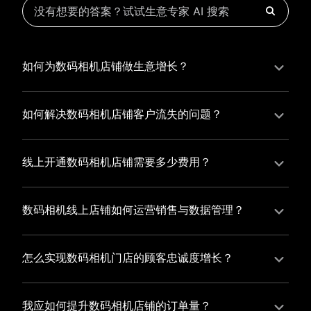
如何为数码相机店铺做生意增长？
为数码相机店铺实现持续生意增长，您可以通过有赞新
零售的一体化解决方案，整合线上线下资源，实现商品
如何解决数码相机店铺客户流失的问题？
管理、会员营销和门店拓展的智能升级，从而提高数码
数码相机店铺精细化运营，有赞私域运营助您轻松解决
相机店铺的运营效率，促进业务增长。
客户流失问题，通过有赞微商城、有赞小程序商城搭建
线上开通数码相机店铺需要多少费用？
专属品牌阵地，打造精准营销活动，为您锁定客户，提
选择有赞新零售，您可以开通数码相机店铺，快速搭建
升复购率，实现业绩增长！
属于您的有赞微商城，我们为您提供有赞微商城、有赞
数码相机线上店铺如何运营销售与数据管理？
私域运营和有赞小程序商城等一站式新零售解决方案，
有赞新零售旗下的有赞微商城、有赞私域运营和有赞小
与您共同打造独具特色的品牌，携手共创辉煌事业！
程序商城，为您的线上店铺提供一站式解决方案，从运
怎么实现数码相机门店的顾客忠诚度增长？
营销售到数据管理，助力您轻松打造高效盈利的电商生
您可以使用有赞的会员管理系统，建立自己的会员体
态。
系，通过赠送积分、折扣等福利来吸引顾客再次购买，
我应如何提升数码相机店铺的订单量？