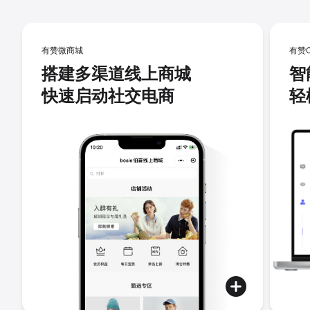
有赞微商城
有赞
搭建多渠道线上商城
智
快速启动社交电商
轻