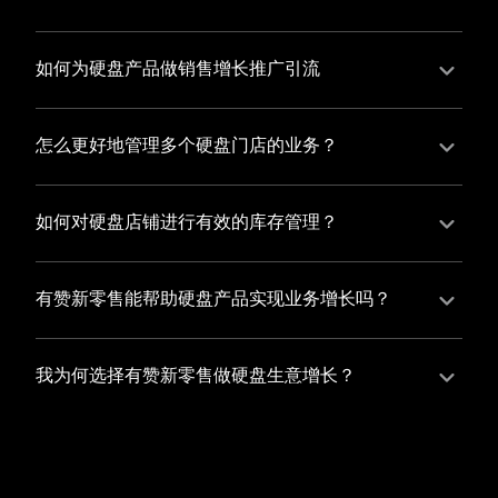
并不断优化服务，提高顾客体验，从而增加顾客忠诚
您可以使用有赞的裂变营销功能，通过给用户发放优惠
度。
券、邀请好友等方式，吸引更多的用户下单购买，并激
如何为硬盘产品做销售增长推广引流
励已有用户再次购买，从而提高订单量
有赞新零售旗下产品营销工具、比如优惠券、满减活动
等，吸引更多客户到店消费。另外，通过有赞的微信公
怎么更好地管理多个硬盘门店的业务？
众号、小程序等线上渠道，宣传您的门店和商品，也可
有赞新零售一站式解决方案，包括有赞微商城、有赞私
以帮助您增加客流量，赢得客户的青睐
域运营以及有赞小程序商城，将助您轻松打通线上线下
如何对硬盘店铺进行有效的库存管理？
渠道，实现多个硬盘门店的统一管理与智能运营，让您
您可以使用有赞的门店管理系统，它可以帮助您实现门
的业务蓬勃发展，收获更多满意客户。
店数据的集中管理，包括订单管理、员工管理、库存管
有赞新零售能帮助硬盘产品实现业务增长吗？
理等，让您轻松掌控门店运营状况，提高管理效率
有赞新零售作为业内领先的一站式解决方案，整合线上
线下渠道、提供多样化店铺搭建、会员营销和大数据分
我为何选择有赞新零售做硬盘生意增长？
析等丰富的产品组合，能够有效助力硬盘产品拓展市
选择有赞新零售，您将轻松融合硬盘生意所需的微商
场、提升销售业绩，为您实现业务增长保驾护航。
城、有赞私域运营以及有赞小程序商城等多元化销售渠
道，借助丰富的营销玩法和精准的数据分析，全方位提