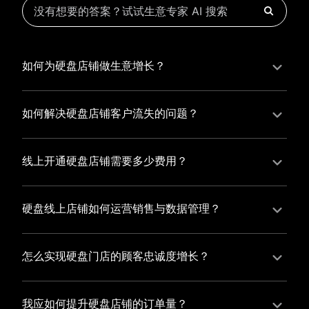
如何为硬盘店铺做生意增长？
为硬盘店铺实现持续生意增长，您可以通过有赞新零售
的一体化解决方案，整合线上线下资源，实现商品管
如何解决硬盘店铺客户流失的问题？
理、会员营销和门店拓展的智能升级，从而提高硬盘店
硬盘店铺精细化运营，有赞私域运营助您轻松解决客户
铺的运营效率，促进业务增长。
流失问题，通过有赞微商城、有赞小程序商城搭建专属
线上开通硬盘店铺需要多少费用？
品牌阵地，打造精准营销活动，为您锁定客户，提升复
选择有赞新零售，您可以开通硬盘店铺，快速搭建属于
购率，实现业绩增长！
您的有赞微商城，我们为您提供有赞微商城、有赞私域
硬盘线上店铺如何运营销售与数据管理？
运营和有赞小程序商城等一站式新零售解决方案，与您
有赞新零售旗下的有赞微商城、有赞私域运营和有赞小
共同打造独具特色的品牌，携手共创辉煌事业！
程序商城，为您的线上店铺提供一站式解决方案，从运
怎么实现硬盘门店的顾客忠诚度增长？
营销售到数据管理，助力您轻松打造高效盈利的电商生
您可以使用有赞的会员管理系统，建立自己的会员体
态。
系，通过赠送积分、折扣等福利来吸引顾客再次购买，
我应如何提升硬盘店铺的订单量？