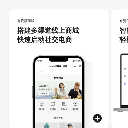
有赞微商城
有赞
搭建多渠道线上商城
智
快速启动社交电商
轻