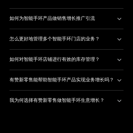
并不断优化服务，提高顾客体验，从而增加顾客忠诚
您可以使用有赞的裂变营销功能，通过给用户发放优惠
度。
券、邀请好友等方式，吸引更多的用户下单购买，并激
如何为智能手环产品做销售增长推广引流
励已有用户再次购买，从而提高订单量
有赞新零售旗下产品营销工具、比如优惠券、满减活动
等，吸引更多客户到店消费。另外，通过有赞的微信公
怎么更好地管理多个智能手环门店的业务？
众号、小程序等线上渠道，宣传您的门店和商品，也可
有赞新零售一站式解决方案，包括有赞微商城、有赞私
以帮助您增加客流量，赢得客户的青睐
域运营以及有赞小程序商城，将助您轻松打通线上线下
如何对智能手环店铺进行有效的库存管理？
渠道，实现多个智能手环门店的统一管理与智能运营，
您可以使用有赞的门店管理系统，它可以帮助您实现门
让您的业务蓬勃发展，收获更多满意客户。
店数据的集中管理，包括订单管理、员工管理、库存管
有赞新零售能帮助智能手环产品实现业务增长吗？
理等，让您轻松掌控门店运营状况，提高管理效率
有赞新零售作为业内领先的一站式解决方案，整合线上
线下渠道、提供多样化店铺搭建、会员营销和大数据分
我为何选择有赞新零售做智能手环生意增长？
析等丰富的产品组合，能够有效助力智能手环产品拓展
选择有赞新零售，您将轻松融合智能手环生意所需的微
市场、提升销售业绩，为您实现业务增长保驾护航。
商城、有赞私域运营以及有赞小程序商城等多元化销售
渠道，借助丰富的营销玩法和精准的数据分析，全方位