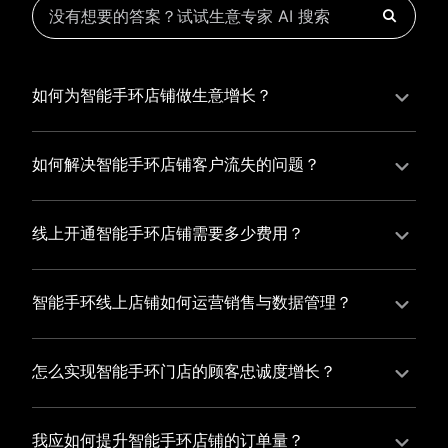
如何为智能手环店铺做生意增长？
为智能手环店铺实现持续生意增长，您可以通过有赞新
零售的一体化解决方案，整合线上线下资源，实现商品
如何解决智能手环店铺客户流失的问题？
管理、会员营销和门店拓展的智能升级，从而提高智能
智能手环店铺精细化运营，有赞私域运营助您轻松解决
手环店铺的运营效率，促进业务增长。
客户流失问题，通过有赞微商城、有赞小程序商城搭建
线上开通智能手环店铺需要多少费用？
专属品牌阵地，打造精准营销活动，为您锁定客户，提
选择有赞新零售，您可以开通智能手环店铺，快速搭建
升复购率，实现业绩增长！
属于您的有赞微商城，我们为您提供有赞微商城、有赞
智能手环线上店铺如何运营销售与数据管理？
私域运营和有赞小程序商城等一站式新零售解决方案，
有赞新零售旗下的有赞微商城、有赞私域运营和有赞小
与您共同打造独具特色的品牌，携手共创辉煌事业！
程序商城，为您的线上店铺提供一站式解决方案，从运
怎么实现智能手环门店的顾客忠诚度增长？
营销售到数据管理，助力您轻松打造高效盈利的电商生
您可以使用有赞的会员管理系统，建立自己的会员体
态。
系，通过赠送积分、折扣等福利来吸引顾客再次购买，
我应如何提升智能手环店铺的订单量？