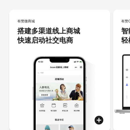
有赞微商城
有赞
搭建多渠道线上商城
智
快速启动社交电商
轻