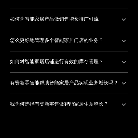
并不断优化服务，提高顾客体验，从而增加顾客忠诚
您可以使用有赞的裂变营销功能，通过给用户发放优惠
度。
券、邀请好友等方式，吸引更多的用户下单购买，并激
如何为智能家居产品做销售增长推广引流
励已有用户再次购买，从而提高订单量
有赞新零售旗下产品营销工具、比如优惠券、满减活动
等，吸引更多客户到店消费。另外，通过有赞的微信公
怎么更好地管理多个智能家居门店的业务？
众号、小程序等线上渠道，宣传您的门店和商品，也可
有赞新零售一站式解决方案，包括有赞微商城、有赞私
以帮助您增加客流量，赢得客户的青睐
域运营以及有赞小程序商城，将助您轻松打通线上线下
如何对智能家居店铺进行有效的库存管理？
渠道，实现多个智能家居门店的统一管理与智能运营，
您可以使用有赞的门店管理系统，它可以帮助您实现门
让您的业务蓬勃发展，收获更多满意客户。
店数据的集中管理，包括订单管理、员工管理、库存管
有赞新零售能帮助智能家居产品实现业务增长吗？
理等，让您轻松掌控门店运营状况，提高管理效率
有赞新零售作为业内领先的一站式解决方案，整合线上
线下渠道、提供多样化店铺搭建、会员营销和大数据分
我为何选择有赞新零售做智能家居生意增长？
析等丰富的产品组合，能够有效助力智能家居产品拓展
选择有赞新零售，您将轻松融合智能家居生意所需的微
市场、提升销售业绩，为您实现业务增长保驾护航。
商城、有赞私域运营以及有赞小程序商城等多元化销售
渠道，借助丰富的营销玩法和精准的数据分析，全方位