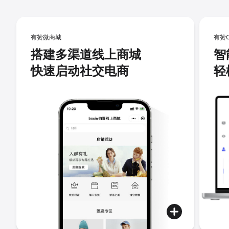
有赞微商城
有赞
搭建多渠道线上商城
智
快速启动社交电商
轻