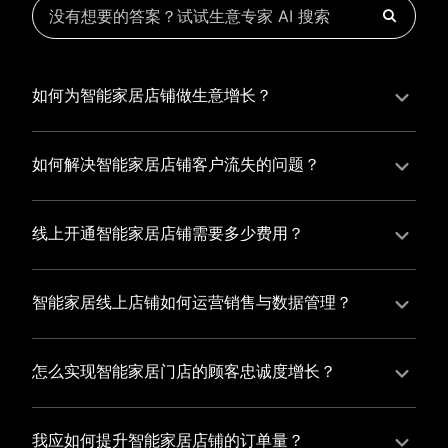
如何为智能家居店铺做生意增长？
为智能家居店铺实现持续生意增长，您可以通过有赞新
零售的一体化解决方案，整合线上线下资源，实现商品
如何解决智能家居店铺客户流失的问题？
管理、会员营销和门店拓展的智能升级，从而提高智能
智能家居店铺精细化运营，有赞私域运营助您轻松解决
家居店铺的运营效率，促进业务增长。
客户流失问题，通过有赞微商城、有赞小程序商城搭建
线上开通智能家居店铺需要多少费用？
专属品牌阵地，打造精准营销活动，为您锁定客户，提
选择有赞新零售，您可以开通智能家居店铺，快速搭建
升复购率，实现业绩增长！
属于您的有赞微商城，我们为您提供有赞微商城、有赞
智能家居线上店铺如何运营销售与数据管理？
私域运营和有赞小程序商城等一站式新零售解决方案，
有赞新零售旗下的有赞微商城、有赞私域运营和有赞小
与您共同打造独具特色的品牌，携手共创辉煌事业！
程序商城，为您的线上店铺提供一站式解决方案，从运
怎么实现智能家居门店的顾客忠诚度增长？
营销售到数据管理，助力您轻松打造高效盈利的电商生
您可以使用有赞的会员管理系统，建立自己的会员体
态。
系，通过赠送积分、折扣等福利来吸引顾客再次购买，
我应如何提升智能家居店铺的订单量？