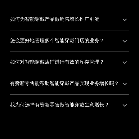
并不断优化服务，提高顾客体验，从而增加顾客忠诚
您可以使用有赞的裂变营销功能，通过给用户发放优惠
度。
券、邀请好友等方式，吸引更多的用户下单购买，并激
如何为智能穿戴产品做销售增长推广引流
励已有用户再次购买，从而提高订单量
有赞新零售旗下产品营销工具、比如优惠券、满减活动
等，吸引更多客户到店消费。另外，通过有赞的微信公
怎么更好地管理多个智能穿戴门店的业务？
众号、小程序等线上渠道，宣传您的门店和商品，也可
有赞新零售一站式解决方案，包括有赞微商城、有赞私
以帮助您增加客流量，赢得客户的青睐
域运营以及有赞小程序商城，将助您轻松打通线上线下
如何对智能穿戴店铺进行有效的库存管理？
渠道，实现多个智能穿戴门店的统一管理与智能运营，
您可以使用有赞的门店管理系统，它可以帮助您实现门
让您的业务蓬勃发展，收获更多满意客户。
店数据的集中管理，包括订单管理、员工管理、库存管
有赞新零售能帮助智能穿戴产品实现业务增长吗？
理等，让您轻松掌控门店运营状况，提高管理效率
有赞新零售作为业内领先的一站式解决方案，整合线上
线下渠道、提供多样化店铺搭建、会员营销和大数据分
我为何选择有赞新零售做智能穿戴生意增长？
析等丰富的产品组合，能够有效助力智能穿戴产品拓展
选择有赞新零售，您将轻松融合智能穿戴生意所需的微
市场、提升销售业绩，为您实现业务增长保驾护航。
商城、有赞私域运营以及有赞小程序商城等多元化销售
渠道，借助丰富的营销玩法和精准的数据分析，全方位