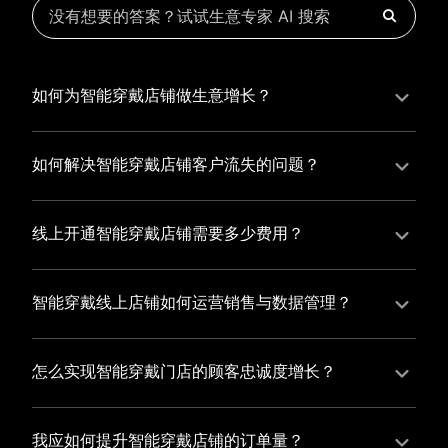
如何为智能穿戴店铺做生意增长？
为智能穿戴店铺实现持续生意增长，您可以通过有赞新
零售的一体化解决方案，整合线上线下资源，实现商品
如何解决智能穿戴店铺客户流失的问题？
管理、会员营销和门店拓展的智能升级，从而提高智能
智能穿戴店铺精细化运营，有赞私域运营助您轻松解决
穿戴店铺的运营效率，促进业务增长。
客户流失问题，通过有赞微商城、有赞小程序商城搭建
线上开通智能穿戴店铺需要多少费用？
专属品牌阵地，打造精准营销活动，为您锁定客户，提
选择有赞新零售，您可以开通智能穿戴店铺，快速搭建
升复购率，实现业绩增长！
属于您的有赞微商城，我们为您提供有赞微商城、有赞
智能穿戴线上店铺如何运营销售与数据管理？
私域运营和有赞小程序商城等一站式新零售解决方案，
有赞新零售旗下的有赞微商城、有赞私域运营和有赞小
与您共同打造独具特色的品牌，携手共创辉煌事业！
程序商城，为您的线上店铺提供一站式解决方案，从运
怎么实现智能穿戴门店的顾客忠诚度增长？
营销售到数据管理，助力您轻松打造高效盈利的电商生
您可以使用有赞的会员管理系统，建立自己的会员体
态。
系，通过赠送积分、折扣等福利来吸引顾客再次购买，
我应如何提升智能穿戴店铺的订单量？