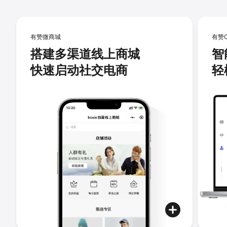
有赞微商城
有赞
搭建多渠道线上商城
智
快速启动社交电商
轻