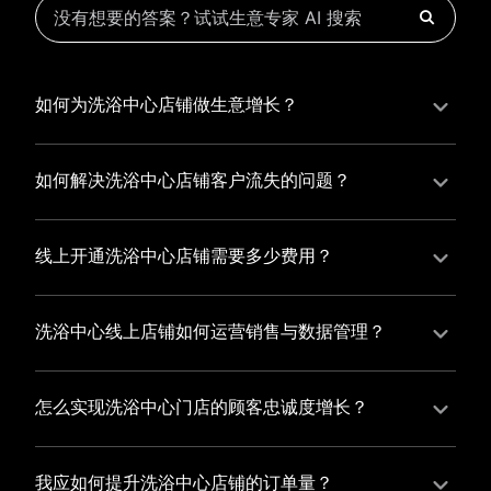
如何为洗浴中心店铺做生意增长？
为洗浴中心店铺实现持续生意增长，您可以通过有赞新
零售的一体化解决方案，整合线上线下资源，实现商品
如何解决洗浴中心店铺客户流失的问题？
管理、会员营销和门店拓展的智能升级，从而提高洗浴
洗浴中心店铺精细化运营，有赞私域运营助您轻松解决
中心店铺的运营效率，促进业务增长。
客户流失问题，通过有赞微商城、有赞小程序商城搭建
线上开通洗浴中心店铺需要多少费用？
专属品牌阵地，打造精准营销活动，为您锁定客户，提
选择有赞新零售，您可以开通洗浴中心店铺，快速搭建
升复购率，实现业绩增长！
属于您的有赞微商城，我们为您提供有赞微商城、有赞
洗浴中心线上店铺如何运营销售与数据管理？
私域运营和有赞小程序商城等一站式新零售解决方案，
有赞新零售旗下的有赞微商城、有赞私域运营和有赞小
与您共同打造独具特色的品牌，携手共创辉煌事业！
程序商城，为您的线上店铺提供一站式解决方案，从运
怎么实现洗浴中心门店的顾客忠诚度增长？
营销售到数据管理，助力您轻松打造高效盈利的电商生
您可以使用有赞的会员管理系统，建立自己的会员体
态。
系，通过赠送积分、折扣等福利来吸引顾客再次购买，
我应如何提升洗浴中心店铺的订单量？