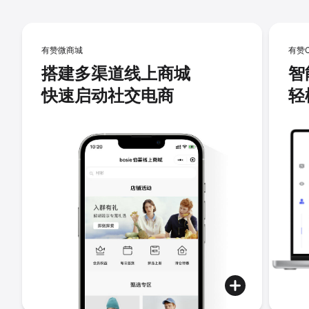
有赞微商城
有赞
搭建多渠道线上商城
智
快速启动社交电商
轻