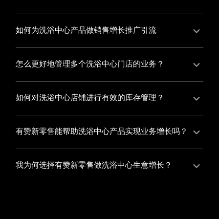
并不断优化服务，提高顾客体验，从而增加顾客忠诚
您可以使用有赞的裂变营销功能，通过给用户发放优惠
度。
券、邀请好友等方式，吸引更多的用户下单购买，并激
如何为洗浴中心产品做销售增长推广引流
励已有用户再次购买，从而提高订单量
有赞新零售旗下产品营销工具、比如优惠券、满减活动
等，吸引更多客户到店消费。另外，通过有赞的微信公
怎么更好地管理多个洗浴中心门店的业务？
众号、小程序等线上渠道，宣传您的门店和商品，也可
有赞新零售一站式解决方案，包括有赞微商城、有赞私
以帮助您增加客流量，赢得客户的青睐
域运营以及有赞小程序商城，将助您轻松打通线上线下
如何对洗浴中心店铺进行有效的库存管理？
渠道，实现多个洗浴中心门店的统一管理与智能运营，
您可以使用有赞的门店管理系统，它可以帮助您实现门
让您的业务蓬勃发展，收获更多满意客户。
店数据的集中管理，包括订单管理、员工管理、库存管
有赞新零售能帮助洗浴中心产品实现业务增长吗？
理等，让您轻松掌控门店运营状况，提高管理效率
有赞新零售作为业内领先的一站式解决方案，整合线上
线下渠道、提供多样化店铺搭建、会员营销和大数据分
我为何选择有赞新零售做洗浴中心生意增长？
析等丰富的产品组合，能够有效助力洗浴中心产品拓展
选择有赞新零售，您将轻松融合洗浴中心生意所需的微
市场、提升销售业绩，为您实现业务增长保驾护航。
商城、有赞私域运营以及有赞小程序商城等多元化销售
渠道，借助丰富的营销玩法和精准的数据分析，全方位