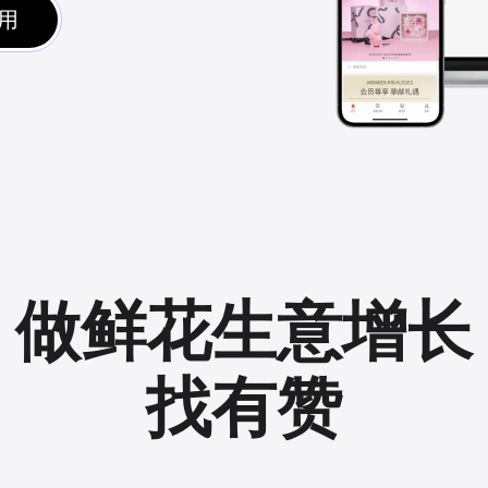
用
做鲜花生意增长
找有赞