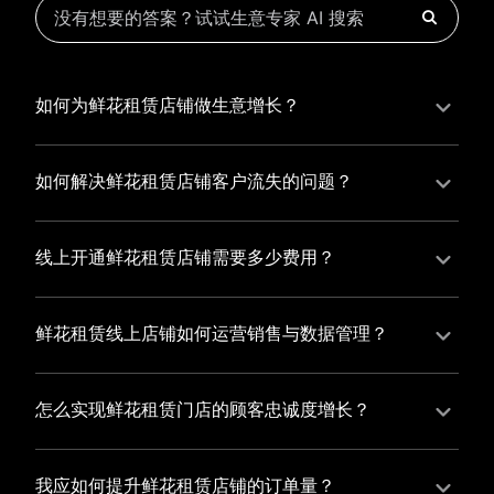
如何为鲜花租赁店铺做生意增长？
为鲜花租赁店铺实现持续生意增长，您可以通过有赞新
零售的一体化解决方案，整合线上线下资源，实现商品
如何解决鲜花租赁店铺客户流失的问题？
管理、会员营销和门店拓展的智能升级，从而提高鲜花
鲜花租赁店铺精细化运营，有赞私域运营助您轻松解决
租赁店铺的运营效率，促进业务增长。
客户流失问题，通过有赞微商城、有赞小程序商城搭建
线上开通鲜花租赁店铺需要多少费用？
专属品牌阵地，打造精准营销活动，为您锁定客户，提
选择有赞新零售，您可以开通鲜花租赁店铺，快速搭建
升复购率，实现业绩增长！
属于您的有赞微商城，我们为您提供有赞微商城、有赞
鲜花租赁线上店铺如何运营销售与数据管理？
私域运营和有赞小程序商城等一站式新零售解决方案，
有赞新零售旗下的有赞微商城、有赞私域运营和有赞小
与您共同打造独具特色的品牌，携手共创辉煌事业！
程序商城，为您的线上店铺提供一站式解决方案，从运
怎么实现鲜花租赁门店的顾客忠诚度增长？
营销售到数据管理，助力您轻松打造高效盈利的电商生
您可以使用有赞的会员管理系统，建立自己的会员体
态。
系，通过赠送积分、折扣等福利来吸引顾客再次购买，
我应如何提升鲜花租赁店铺的订单量？