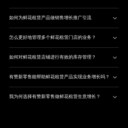
并不断优化服务，提高顾客体验，从而增加顾客忠诚
您可以使用有赞的裂变营销功能，通过给用户发放优惠
度。
券、邀请好友等方式，吸引更多的用户下单购买，并激
如何为鲜花租赁产品做销售增长推广引流
励已有用户再次购买，从而提高订单量
有赞新零售旗下产品营销工具、比如优惠券、满减活动
等，吸引更多客户到店消费。另外，通过有赞的微信公
怎么更好地管理多个鲜花租赁门店的业务？
众号、小程序等线上渠道，宣传您的门店和商品，也可
有赞新零售一站式解决方案，包括有赞微商城、有赞私
以帮助您增加客流量，赢得客户的青睐
域运营以及有赞小程序商城，将助您轻松打通线上线下
如何对鲜花租赁店铺进行有效的库存管理？
渠道，实现多个鲜花租赁门店的统一管理与智能运营，
您可以使用有赞的门店管理系统，它可以帮助您实现门
让您的业务蓬勃发展，收获更多满意客户。
店数据的集中管理，包括订单管理、员工管理、库存管
有赞新零售能帮助鲜花租赁产品实现业务增长吗？
理等，让您轻松掌控门店运营状况，提高管理效率
有赞新零售作为业内领先的一站式解决方案，整合线上
线下渠道、提供多样化店铺搭建、会员营销和大数据分
我为何选择有赞新零售做鲜花租赁生意增长？
析等丰富的产品组合，能够有效助力鲜花租赁产品拓展
选择有赞新零售，您将轻松融合鲜花租赁生意所需的微
市场、提升销售业绩，为您实现业务增长保驾护航。
商城、有赞私域运营以及有赞小程序商城等多元化销售
渠道，借助丰富的营销玩法和精准的数据分析，全方位