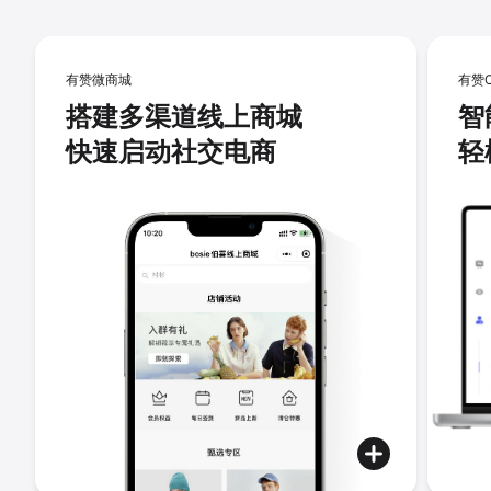
有赞微商城
有赞
搭建多渠道线上商城
智
快速启动社交电商
轻