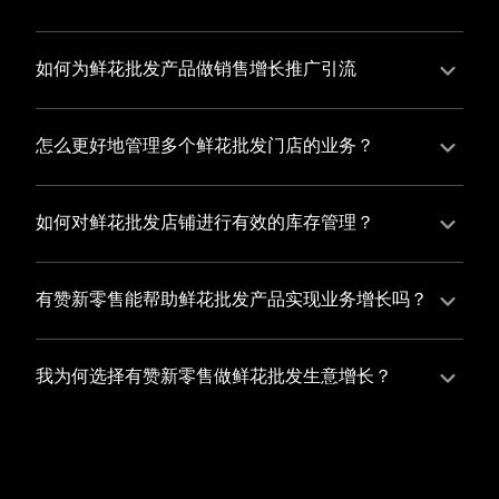
并不断优化服务，提高顾客体验，从而增加顾客忠诚
您可以使用有赞的裂变营销功能，通过给用户发放优惠
度。
券、邀请好友等方式，吸引更多的用户下单购买，并激
如何为鲜花批发产品做销售增长推广引流
励已有用户再次购买，从而提高订单量
有赞新零售旗下产品营销工具、比如优惠券、满减活动
等，吸引更多客户到店消费。另外，通过有赞的微信公
怎么更好地管理多个鲜花批发门店的业务？
众号、小程序等线上渠道，宣传您的门店和商品，也可
有赞新零售一站式解决方案，包括有赞微商城、有赞私
以帮助您增加客流量，赢得客户的青睐
域运营以及有赞小程序商城，将助您轻松打通线上线下
如何对鲜花批发店铺进行有效的库存管理？
渠道，实现多个鲜花批发门店的统一管理与智能运营，
您可以使用有赞的门店管理系统，它可以帮助您实现门
让您的业务蓬勃发展，收获更多满意客户。
店数据的集中管理，包括订单管理、员工管理、库存管
有赞新零售能帮助鲜花批发产品实现业务增长吗？
理等，让您轻松掌控门店运营状况，提高管理效率
有赞新零售作为业内领先的一站式解决方案，整合线上
线下渠道、提供多样化店铺搭建、会员营销和大数据分
我为何选择有赞新零售做鲜花批发生意增长？
析等丰富的产品组合，能够有效助力鲜花批发产品拓展
选择有赞新零售，您将轻松融合鲜花批发生意所需的微
市场、提升销售业绩，为您实现业务增长保驾护航。
商城、有赞私域运营以及有赞小程序商城等多元化销售
渠道，借助丰富的营销玩法和精准的数据分析，全方位