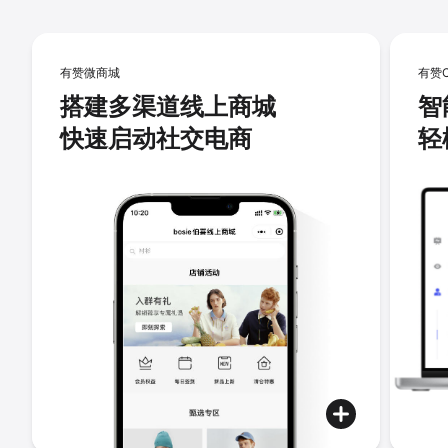
有赞微商城
有赞
搭建多渠道线上商城
智
快速启动社交电商
轻