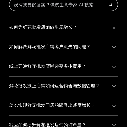
如何为鲜花批发店铺做生意增长？
为鲜花批发店铺实现持续生意增长，您可以通过有赞新
零售的一体化解决方案，整合线上线下资源，实现商品
如何解决鲜花批发店铺客户流失的问题？
管理、会员营销和门店拓展的智能升级，从而提高鲜花
鲜花批发店铺精细化运营，有赞私域运营助您轻松解决
批发店铺的运营效率，促进业务增长。
客户流失问题，通过有赞微商城、有赞小程序商城搭建
线上开通鲜花批发店铺需要多少费用？
专属品牌阵地，打造精准营销活动，为您锁定客户，提
选择有赞新零售，您可以开通鲜花批发店铺，快速搭建
升复购率，实现业绩增长！
属于您的有赞微商城，我们为您提供有赞微商城、有赞
鲜花批发线上店铺如何运营销售与数据管理？
私域运营和有赞小程序商城等一站式新零售解决方案，
有赞新零售旗下的有赞微商城、有赞私域运营和有赞小
与您共同打造独具特色的品牌，携手共创辉煌事业！
程序商城，为您的线上店铺提供一站式解决方案，从运
怎么实现鲜花批发门店的顾客忠诚度增长？
营销售到数据管理，助力您轻松打造高效盈利的电商生
您可以使用有赞的会员管理系统，建立自己的会员体
态。
系，通过赠送积分、折扣等福利来吸引顾客再次购买，
我应如何提升鲜花批发店铺的订单量？