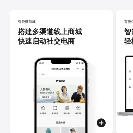
有赞微商城
有赞
搭建多渠道线上商城
智
快速启动社交电商
轻