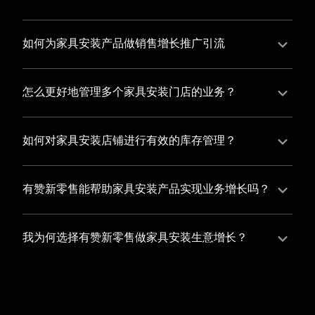
并不断优化服务，提高顾客体验，从而增加顾客忠诚
您可以使用有赞的裂变营销功能，通过给用户发放优惠
度。
券、邀请好友等方式，吸引更多的用户下单购买，并激
如何为家具安装产品做销售增长推广引流
励已有用户再次购买，从而提高订单量
有赞新零售旗下产品营销工具、比如优惠券、满减活动
等，吸引更多客户到店消费。另外，通过有赞的微信公
怎么更好地管理多个家具安装门店的业务？
众号、小程序等线上渠道，宣传您的门店和商品，也可
有赞新零售一站式解决方案，包括有赞微商城、有赞私
以帮助您增加客流量，赢得客户的青睐
域运营以及有赞小程序商城，将助您轻松打通线上线下
如何对家具安装店铺进行有效的库存管理？
渠道，实现多个家具安装门店的统一管理与智能运营，
您可以使用有赞的门店管理系统，它可以帮助您实现门
让您的业务蓬勃发展，收获更多满意客户。
店数据的集中管理，包括订单管理、员工管理、库存管
有赞新零售能帮助家具安装产品实现业务增长吗？
理等，让您轻松掌控门店运营状况，提高管理效率
有赞新零售作为业内领先的一站式解决方案，整合线上
线下渠道、提供多样化店铺搭建、会员营销和大数据分
我为何选择有赞新零售做家具安装生意增长？
析等丰富的产品组合，能够有效助力家具安装产品拓展
选择有赞新零售，您将轻松融合家具安装生意所需的微
市场、提升销售业绩，为您实现业务增长保驾护航。
商城、有赞私域运营以及有赞小程序商城等多元化销售
渠道，借助丰富的营销玩法和精准的数据分析，全方位