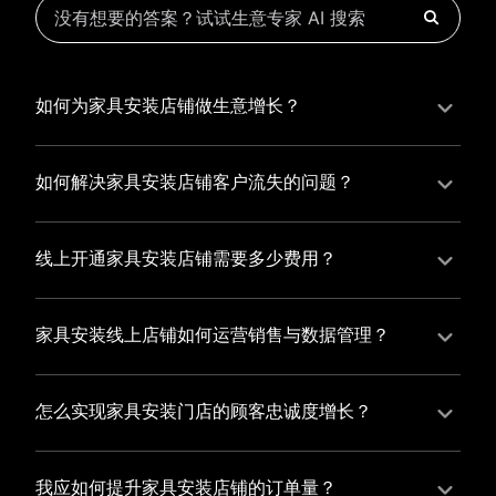
如何为家具安装店铺做生意增长？
为家具安装店铺实现持续生意增长，您可以通过有赞新
零售的一体化解决方案，整合线上线下资源，实现商品
如何解决家具安装店铺客户流失的问题？
管理、会员营销和门店拓展的智能升级，从而提高家具
家具安装店铺精细化运营，有赞私域运营助您轻松解决
安装店铺的运营效率，促进业务增长。
客户流失问题，通过有赞微商城、有赞小程序商城搭建
线上开通家具安装店铺需要多少费用？
专属品牌阵地，打造精准营销活动，为您锁定客户，提
选择有赞新零售，您可以开通家具安装店铺，快速搭建
升复购率，实现业绩增长！
属于您的有赞微商城，我们为您提供有赞微商城、有赞
家具安装线上店铺如何运营销售与数据管理？
私域运营和有赞小程序商城等一站式新零售解决方案，
有赞新零售旗下的有赞微商城、有赞私域运营和有赞小
与您共同打造独具特色的品牌，携手共创辉煌事业！
程序商城，为您的线上店铺提供一站式解决方案，从运
怎么实现家具安装门店的顾客忠诚度增长？
营销售到数据管理，助力您轻松打造高效盈利的电商生
您可以使用有赞的会员管理系统，建立自己的会员体
态。
系，通过赠送积分、折扣等福利来吸引顾客再次购买，
我应如何提升家具安装店铺的订单量？