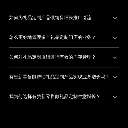
并不断优化服务，提高顾客体验，从而增加顾客忠诚
您可以使用有赞的裂变营销功能，通过给用户发放优惠
度。
券、邀请好友等方式，吸引更多的用户下单购买，并激
如何为礼品定制产品做销售增长推广引流
励已有用户再次购买，从而提高订单量
有赞新零售旗下产品营销工具、比如优惠券、满减活动
等，吸引更多客户到店消费。另外，通过有赞的微信公
怎么更好地管理多个礼品定制门店的业务？
众号、小程序等线上渠道，宣传您的门店和商品，也可
有赞新零售一站式解决方案，包括有赞微商城、有赞私
以帮助您增加客流量，赢得客户的青睐
域运营以及有赞小程序商城，将助您轻松打通线上线下
如何对礼品定制店铺进行有效的库存管理？
渠道，实现多个礼品定制门店的统一管理与智能运营，
您可以使用有赞的门店管理系统，它可以帮助您实现门
让您的业务蓬勃发展，收获更多满意客户。
店数据的集中管理，包括订单管理、员工管理、库存管
有赞新零售能帮助礼品定制产品实现业务增长吗？
理等，让您轻松掌控门店运营状况，提高管理效率
有赞新零售作为业内领先的一站式解决方案，整合线上
线下渠道、提供多样化店铺搭建、会员营销和大数据分
我为何选择有赞新零售做礼品定制生意增长？
析等丰富的产品组合，能够有效助力礼品定制产品拓展
选择有赞新零售，您将轻松融合礼品定制生意所需的微
市场、提升销售业绩，为您实现业务增长保驾护航。
商城、有赞私域运营以及有赞小程序商城等多元化销售
渠道，借助丰富的营销玩法和精准的数据分析，全方位