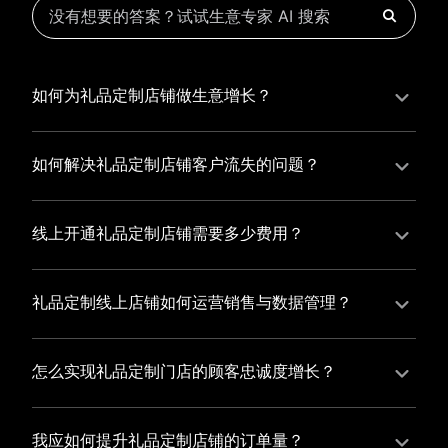
如何为礼品定制店铺做生意增长？
为礼品定制店铺实现持续生意增长，您可以通过有赞新
零售的一体化解决方案，整合线上线下资源，实现商品
如何解决礼品定制店铺客户流失的问题？
管理、会员营销和门店拓展的智能升级，从而提高礼品
礼品定制店铺精细化运营，有赞私域运营助您轻松解决
定制店铺的运营效率，促进业务增长。
客户流失问题，通过有赞微商城、有赞小程序商城搭建
线上开通礼品定制店铺需要多少费用？
专属品牌阵地，打造精准营销活动，为您锁定客户，提
选择有赞新零售，您可以开通礼品定制店铺，快速搭建
升复购率，实现业绩增长！
属于您的有赞微商城，我们为您提供有赞微商城、有赞
礼品定制线上店铺如何运营销售与数据管理？
私域运营和有赞小程序商城等一站式新零售解决方案，
有赞新零售旗下的有赞微商城、有赞私域运营和有赞小
与您共同打造独具特色的品牌，携手共创辉煌事业！
程序商城，为您的线上店铺提供一站式解决方案，从运
怎么实现礼品定制门店的顾客忠诚度增长？
营销售到数据管理，助力您轻松打造高效盈利的电商生
您可以使用有赞的会员管理系统，建立自己的会员体
态。
系，通过赠送积分、折扣等福利来吸引顾客再次购买，
我应如何提升礼品定制店铺的订单量？