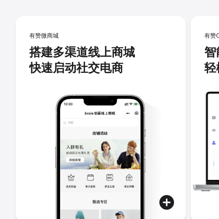
有赞微商城
有赞
搭建多渠道线上商城
智
快速启动社交电商
轻