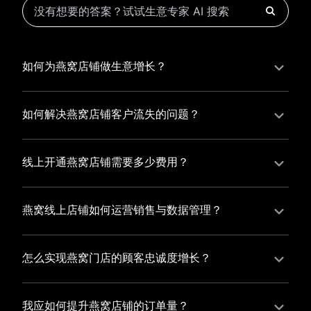
如何为燕窝店铺做生意增长？
为燕窝店铺实现持续生意增长，您可以通过有赞新零售
的一体化解决方案，整合线上线下资源，实现商品管
如何解决燕窝店铺客户流失的问题？
理、会员营销和门店拓展的智能升级，从而提高燕窝店
燕窝店铺精细化运营，有赞私域运营助您轻松解决客户
铺的运营效率，促进业务增长。
流失问题，通过有赞微商城、有赞小程序商城搭建专属
线上开通燕窝店铺需要多少费用？
品牌阵地，打造精准营销活动，为您锁定客户，提升复
选择有赞新零售，您可以开通燕窝店铺，快速搭建属于
购率，实现业绩增长！
您的有赞微商城，我们为您提供有赞微商城、有赞私域
燕窝线上店铺如何运营销售与数据管理？
运营和有赞小程序商城等一站式新零售解决方案，与您
有赞新零售旗下的有赞微商城、有赞私域运营和有赞小
共同打造独具特色的品牌，携手共创辉煌事业！
程序商城，为您的线上店铺提供一站式解决方案，从运
怎么实现燕窝门店的顾客忠诚度增长？
营销售到数据管理，助力您轻松打造高效盈利的电商生
您可以使用有赞的会员管理系统，建立自己的会员体
态。
系，通过赠送积分、折扣等福利来吸引顾客再次购买，
我应如何提升燕窝店铺的订单量？