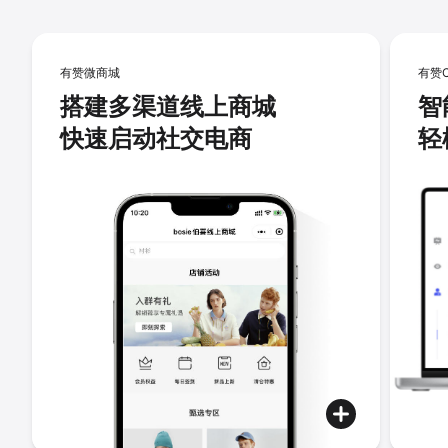
有赞微商城
有赞
搭建多渠道线上商城
智
快速启动社交电商
轻