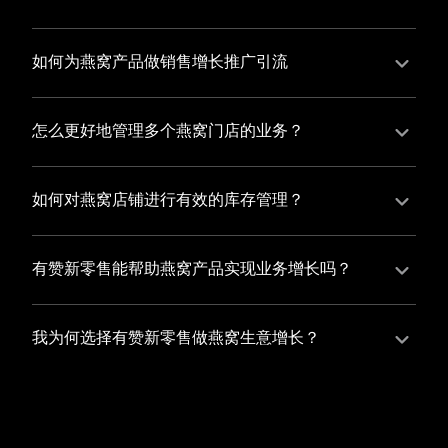
并不断优化服务，提高顾客体验，从而增加顾客忠诚
您可以使用有赞的裂变营销功能，通过给用户发放优惠
度。
券、邀请好友等方式，吸引更多的用户下单购买，并激
如何为燕窝产品做销售增长推广引流
励已有用户再次购买，从而提高订单量
有赞新零售旗下产品营销工具、比如优惠券、满减活动
等，吸引更多客户到店消费。另外，通过有赞的微信公
怎么更好地管理多个燕窝门店的业务？
众号、小程序等线上渠道，宣传您的门店和商品，也可
有赞新零售一站式解决方案，包括有赞微商城、有赞私
以帮助您增加客流量，赢得客户的青睐
域运营以及有赞小程序商城，将助您轻松打通线上线下
如何对燕窝店铺进行有效的库存管理？
渠道，实现多个燕窝门店的统一管理与智能运营，让您
您可以使用有赞的门店管理系统，它可以帮助您实现门
的业务蓬勃发展，收获更多满意客户。
店数据的集中管理，包括订单管理、员工管理、库存管
有赞新零售能帮助燕窝产品实现业务增长吗？
理等，让您轻松掌控门店运营状况，提高管理效率
有赞新零售作为业内领先的一站式解决方案，整合线上
线下渠道、提供多样化店铺搭建、会员营销和大数据分
我为何选择有赞新零售做燕窝生意增长？
析等丰富的产品组合，能够有效助力燕窝产品拓展市
选择有赞新零售，您将轻松融合燕窝生意所需的微商
场、提升销售业绩，为您实现业务增长保驾护航。
城、有赞私域运营以及有赞小程序商城等多元化销售渠
道，借助丰富的营销玩法和精准的数据分析，全方位提