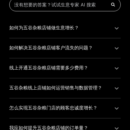
如何为五谷杂粮店铺做生意增长？
为五谷杂粮店铺实现持续生意增长，您可以通过有赞新
零售的一体化解决方案，整合线上线下资源，实现商品
如何解决五谷杂粮店铺客户流失的问题？
管理、会员营销和门店拓展的智能升级，从而提高五谷
五谷杂粮店铺精细化运营，有赞私域运营助您轻松解决
杂粮店铺的运营效率，促进业务增长。
客户流失问题，通过有赞微商城、有赞小程序商城搭建
线上开通五谷杂粮店铺需要多少费用？
专属品牌阵地，打造精准营销活动，为您锁定客户，提
选择有赞新零售，您可以开通五谷杂粮店铺，快速搭建
升复购率，实现业绩增长！
属于您的有赞微商城，我们为您提供有赞微商城、有赞
五谷杂粮线上店铺如何运营销售与数据管理？
私域运营和有赞小程序商城等一站式新零售解决方案，
有赞新零售旗下的有赞微商城、有赞私域运营和有赞小
与您共同打造独具特色的品牌，携手共创辉煌事业！
程序商城，为您的线上店铺提供一站式解决方案，从运
怎么实现五谷杂粮门店的顾客忠诚度增长？
营销售到数据管理，助力您轻松打造高效盈利的电商生
您可以使用有赞的会员管理系统，建立自己的会员体
态。
系，通过赠送积分、折扣等福利来吸引顾客再次购买，
我应如何提升五谷杂粮店铺的订单量？