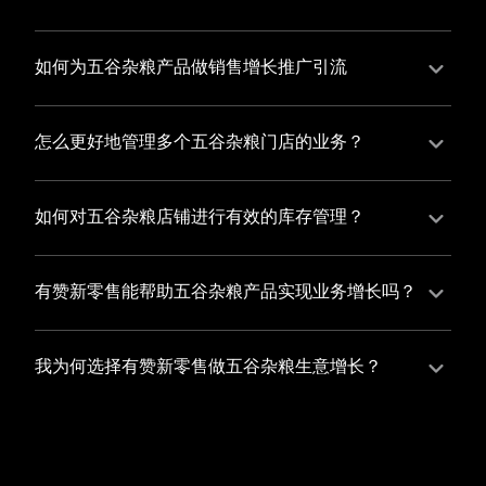
并不断优化服务，提高顾客体验，从而增加顾客忠诚
您可以使用有赞的裂变营销功能，通过给用户发放优惠
度。
券、邀请好友等方式，吸引更多的用户下单购买，并激
如何为五谷杂粮产品做销售增长推广引流
励已有用户再次购买，从而提高订单量
有赞新零售旗下产品营销工具、比如优惠券、满减活动
等，吸引更多客户到店消费。另外，通过有赞的微信公
怎么更好地管理多个五谷杂粮门店的业务？
众号、小程序等线上渠道，宣传您的门店和商品，也可
有赞新零售一站式解决方案，包括有赞微商城、有赞私
以帮助您增加客流量，赢得客户的青睐
域运营以及有赞小程序商城，将助您轻松打通线上线下
如何对五谷杂粮店铺进行有效的库存管理？
渠道，实现多个五谷杂粮门店的统一管理与智能运营，
您可以使用有赞的门店管理系统，它可以帮助您实现门
让您的业务蓬勃发展，收获更多满意客户。
店数据的集中管理，包括订单管理、员工管理、库存管
有赞新零售能帮助五谷杂粮产品实现业务增长吗？
理等，让您轻松掌控门店运营状况，提高管理效率
有赞新零售作为业内领先的一站式解决方案，整合线上
线下渠道、提供多样化店铺搭建、会员营销和大数据分
我为何选择有赞新零售做五谷杂粮生意增长？
析等丰富的产品组合，能够有效助力五谷杂粮产品拓展
选择有赞新零售，您将轻松融合五谷杂粮生意所需的微
市场、提升销售业绩，为您实现业务增长保驾护航。
商城、有赞私域运营以及有赞小程序商城等多元化销售
渠道，借助丰富的营销玩法和精准的数据分析，全方位