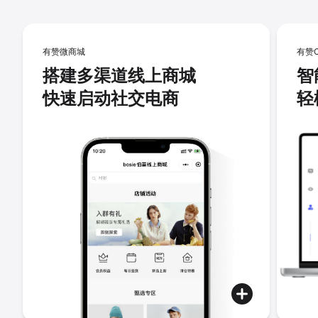
有赞微商城
有赞
搭建多渠道线上商城
智
快速启动社交电商
轻