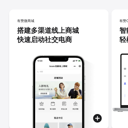
有赞微商城
有赞
搭建多渠道线上商城
智
快速启动社交电商
轻