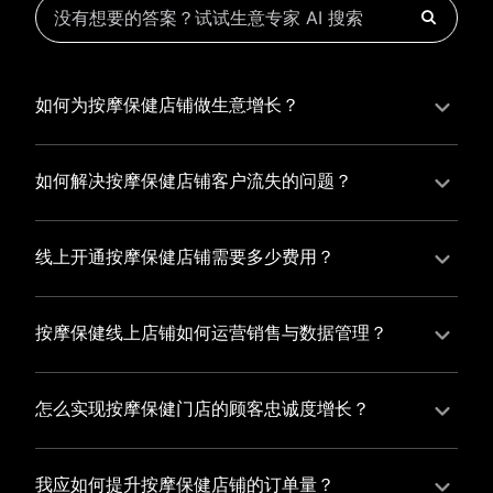
如何为按摩保健店铺做生意增长？
为按摩保健店铺实现持续生意增长，您可以通过有赞新
零售的一体化解决方案，整合线上线下资源，实现商品
如何解决按摩保健店铺客户流失的问题？
管理、会员营销和门店拓展的智能升级，从而提高按摩
按摩保健店铺精细化运营，有赞私域运营助您轻松解决
保健店铺的运营效率，促进业务增长。
客户流失问题，通过有赞微商城、有赞小程序商城搭建
线上开通按摩保健店铺需要多少费用？
专属品牌阵地，打造精准营销活动，为您锁定客户，提
选择有赞新零售，您可以开通按摩保健店铺，快速搭建
升复购率，实现业绩增长！
属于您的有赞微商城，我们为您提供有赞微商城、有赞
按摩保健线上店铺如何运营销售与数据管理？
私域运营和有赞小程序商城等一站式新零售解决方案，
有赞新零售旗下的有赞微商城、有赞私域运营和有赞小
与您共同打造独具特色的品牌，携手共创辉煌事业！
程序商城，为您的线上店铺提供一站式解决方案，从运
怎么实现按摩保健门店的顾客忠诚度增长？
营销售到数据管理，助力您轻松打造高效盈利的电商生
您可以使用有赞的会员管理系统，建立自己的会员体
态。
系，通过赠送积分、折扣等福利来吸引顾客再次购买，
我应如何提升按摩保健店铺的订单量？