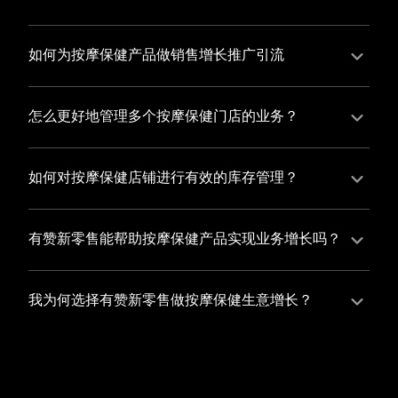
并不断优化服务，提高顾客体验，从而增加顾客忠诚
您可以使用有赞的裂变营销功能，通过给用户发放优惠
度。
券、邀请好友等方式，吸引更多的用户下单购买，并激
如何为按摩保健产品做销售增长推广引流
励已有用户再次购买，从而提高订单量
有赞新零售旗下产品营销工具、比如优惠券、满减活动
等，吸引更多客户到店消费。另外，通过有赞的微信公
怎么更好地管理多个按摩保健门店的业务？
众号、小程序等线上渠道，宣传您的门店和商品，也可
有赞新零售一站式解决方案，包括有赞微商城、有赞私
以帮助您增加客流量，赢得客户的青睐
域运营以及有赞小程序商城，将助您轻松打通线上线下
如何对按摩保健店铺进行有效的库存管理？
渠道，实现多个按摩保健门店的统一管理与智能运营，
您可以使用有赞的门店管理系统，它可以帮助您实现门
让您的业务蓬勃发展，收获更多满意客户。
店数据的集中管理，包括订单管理、员工管理、库存管
有赞新零售能帮助按摩保健产品实现业务增长吗？
理等，让您轻松掌控门店运营状况，提高管理效率
有赞新零售作为业内领先的一站式解决方案，整合线上
线下渠道、提供多样化店铺搭建、会员营销和大数据分
我为何选择有赞新零售做按摩保健生意增长？
析等丰富的产品组合，能够有效助力按摩保健产品拓展
选择有赞新零售，您将轻松融合按摩保健生意所需的微
市场、提升销售业绩，为您实现业务增长保驾护航。
商城、有赞私域运营以及有赞小程序商城等多元化销售
渠道，借助丰富的营销玩法和精准的数据分析，全方位