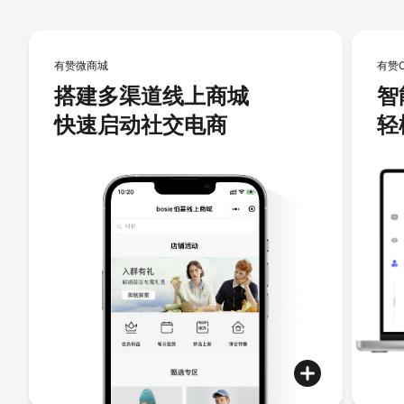
有赞微商城
有赞
搭建多渠道线上商城
智
快速启动社交电商
轻