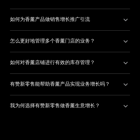
并不断优化服务，提高顾客体验，从而增加顾客忠诚
您可以使用有赞的裂变营销功能，通过给用户发放优惠
度。
券、邀请好友等方式，吸引更多的用户下单购买，并激
如何为香薰产品做销售增长推广引流
励已有用户再次购买，从而提高订单量
有赞新零售旗下产品营销工具、比如优惠券、满减活动
等，吸引更多客户到店消费。另外，通过有赞的微信公
怎么更好地管理多个香薰门店的业务？
众号、小程序等线上渠道，宣传您的门店和商品，也可
有赞新零售一站式解决方案，包括有赞微商城、有赞私
以帮助您增加客流量，赢得客户的青睐
域运营以及有赞小程序商城，将助您轻松打通线上线下
如何对香薰店铺进行有效的库存管理？
渠道，实现多个香薰门店的统一管理与智能运营，让您
您可以使用有赞的门店管理系统，它可以帮助您实现门
的业务蓬勃发展，收获更多满意客户。
店数据的集中管理，包括订单管理、员工管理、库存管
有赞新零售能帮助香薰产品实现业务增长吗？
理等，让您轻松掌控门店运营状况，提高管理效率
有赞新零售作为业内领先的一站式解决方案，整合线上
线下渠道、提供多样化店铺搭建、会员营销和大数据分
我为何选择有赞新零售做香薰生意增长？
析等丰富的产品组合，能够有效助力香薰产品拓展市
选择有赞新零售，您将轻松融合香薰生意所需的微商
场、提升销售业绩，为您实现业务增长保驾护航。
城、有赞私域运营以及有赞小程序商城等多元化销售渠
道，借助丰富的营销玩法和精准的数据分析，全方位提