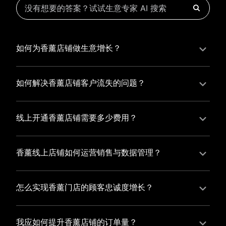
如何为香薰店铺做生意增长？
为香薰店铺实现持续生意增长，您可以通过有赞新零售
的一体化解决方案，整合线上线下资源，实现商品管
如何解决香薰店铺客户流失的问题？
理、会员营销和门店拓展的智能升级，从而提高香薰店
香薰店铺精细化运营，有赞私域运营助您轻松解决客户
铺的运营效率，促进业务增长。
流失问题，通过有赞微商城、有赞小程序商城搭建专属
线上开通香薰店铺需要多少费用？
品牌阵地，打造精准营销活动，为您锁定客户，提升复
选择有赞新零售，您可以开通香薰店铺，快速搭建属于
购率，实现业绩增长！
您的有赞微商城，我们为您提供有赞微商城、有赞私域
香薰线上店铺如何运营销售与数据管理？
运营和有赞小程序商城等一站式新零售解决方案，与您
有赞新零售旗下的有赞微商城、有赞私域运营和有赞小
共同打造独具特色的品牌，携手共创辉煌事业！
程序商城，为您的线上店铺提供一站式解决方案，从运
怎么实现香薰门店的顾客忠诚度增长？
营销售到数据管理，助力您轻松打造高效盈利的电商生
您可以使用有赞的会员管理系统，建立自己的会员体
态。
系，通过赠送积分、折扣等福利来吸引顾客再次购买，
我应如何提升香薰店铺的订单量？