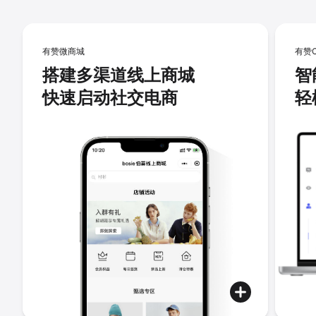
有赞微商城
有赞
搭建多渠道线上商城
智
快速启动社交电商
轻