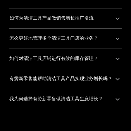
并不断优化服务，提高顾客体验，从而增加顾客忠诚
您可以使用有赞的裂变营销功能，通过给用户发放优惠
度。
券、邀请好友等方式，吸引更多的用户下单购买，并激
如何为清洁工具产品做销售增长推广引流
励已有用户再次购买，从而提高订单量
有赞新零售旗下产品营销工具、比如优惠券、满减活动
等，吸引更多客户到店消费。另外，通过有赞的微信公
怎么更好地管理多个清洁工具门店的业务？
众号、小程序等线上渠道，宣传您的门店和商品，也可
有赞新零售一站式解决方案，包括有赞微商城、有赞私
以帮助您增加客流量，赢得客户的青睐
域运营以及有赞小程序商城，将助您轻松打通线上线下
如何对清洁工具店铺进行有效的库存管理？
渠道，实现多个清洁工具门店的统一管理与智能运营，
您可以使用有赞的门店管理系统，它可以帮助您实现门
让您的业务蓬勃发展，收获更多满意客户。
店数据的集中管理，包括订单管理、员工管理、库存管
有赞新零售能帮助清洁工具产品实现业务增长吗？
理等，让您轻松掌控门店运营状况，提高管理效率
有赞新零售作为业内领先的一站式解决方案，整合线上
线下渠道、提供多样化店铺搭建、会员营销和大数据分
我为何选择有赞新零售做清洁工具生意增长？
析等丰富的产品组合，能够有效助力清洁工具产品拓展
选择有赞新零售，您将轻松融合清洁工具生意所需的微
市场、提升销售业绩，为您实现业务增长保驾护航。
商城、有赞私域运营以及有赞小程序商城等多元化销售
渠道，借助丰富的营销玩法和精准的数据分析，全方位