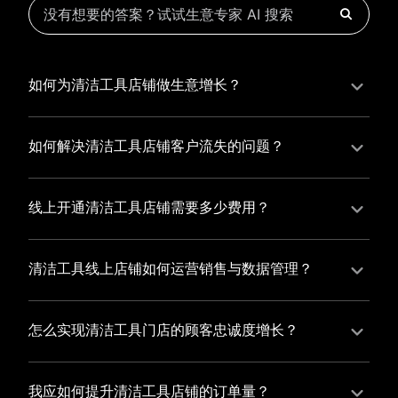
如何为清洁工具店铺做生意增长？
为清洁工具店铺实现持续生意增长，您可以通过有赞新
零售的一体化解决方案，整合线上线下资源，实现商品
如何解决清洁工具店铺客户流失的问题？
管理、会员营销和门店拓展的智能升级，从而提高清洁
清洁工具店铺精细化运营，有赞私域运营助您轻松解决
工具店铺的运营效率，促进业务增长。
客户流失问题，通过有赞微商城、有赞小程序商城搭建
线上开通清洁工具店铺需要多少费用？
专属品牌阵地，打造精准营销活动，为您锁定客户，提
选择有赞新零售，您可以开通清洁工具店铺，快速搭建
升复购率，实现业绩增长！
属于您的有赞微商城，我们为您提供有赞微商城、有赞
清洁工具线上店铺如何运营销售与数据管理？
私域运营和有赞小程序商城等一站式新零售解决方案，
有赞新零售旗下的有赞微商城、有赞私域运营和有赞小
与您共同打造独具特色的品牌，携手共创辉煌事业！
程序商城，为您的线上店铺提供一站式解决方案，从运
怎么实现清洁工具门店的顾客忠诚度增长？
营销售到数据管理，助力您轻松打造高效盈利的电商生
您可以使用有赞的会员管理系统，建立自己的会员体
态。
系，通过赠送积分、折扣等福利来吸引顾客再次购买，
我应如何提升清洁工具店铺的订单量？