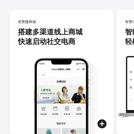
有赞微商城
有赞
搭建多渠道线上商城
智
快速启动社交电商
轻