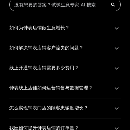
如何为钟表店铺做生意增长？
为钟表店铺实现持续生意增长，您可以通过有赞新零售
的一体化解决方案，整合线上线下资源，实现商品管
如何解决钟表店铺客户流失的问题？
理、会员营销和门店拓展的智能升级，从而提高钟表店
钟表店铺精细化运营，有赞私域运营助您轻松解决客户
铺的运营效率，促进业务增长。
流失问题，通过有赞微商城、有赞小程序商城搭建专属
线上开通钟表店铺需要多少费用？
品牌阵地，打造精准营销活动，为您锁定客户，提升复
选择有赞新零售，您可以开通钟表店铺，快速搭建属于
购率，实现业绩增长！
您的有赞微商城，我们为您提供有赞微商城、有赞私域
钟表线上店铺如何运营销售与数据管理？
运营和有赞小程序商城等一站式新零售解决方案，与您
有赞新零售旗下的有赞微商城、有赞私域运营和有赞小
共同打造独具特色的品牌，携手共创辉煌事业！
程序商城，为您的线上店铺提供一站式解决方案，从运
怎么实现钟表门店的顾客忠诚度增长？
营销售到数据管理，助力您轻松打造高效盈利的电商生
您可以使用有赞的会员管理系统，建立自己的会员体
态。
系，通过赠送积分、折扣等福利来吸引顾客再次购买，
我应如何提升钟表店铺的订单量？