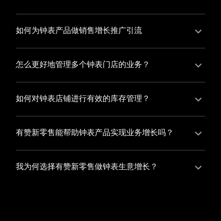
并不断优化服务，提高顾客体验，从而增加顾客忠诚
您可以使用有赞的裂变营销功能，通过给用户发放优惠
度。
券、邀请好友等方式，吸引更多的用户下单购买，并激
如何为钟表产品做销售增长推广引流
励已有用户再次购买，从而提高订单量
有赞新零售旗下产品营销工具、比如优惠券、满减活动
等，吸引更多客户到店消费。另外，通过有赞的微信公
怎么更好地管理多个钟表门店的业务？
众号、小程序等线上渠道，宣传您的门店和商品，也可
有赞新零售一站式解决方案，包括有赞微商城、有赞私
以帮助您增加客流量，赢得客户的青睐
域运营以及有赞小程序商城，将助您轻松打通线上线下
如何对钟表店铺进行有效的库存管理？
渠道，实现多个钟表门店的统一管理与智能运营，让您
您可以使用有赞的门店管理系统，它可以帮助您实现门
的业务蓬勃发展，收获更多满意客户。
店数据的集中管理，包括订单管理、员工管理、库存管
有赞新零售能帮助钟表产品实现业务增长吗？
理等，让您轻松掌控门店运营状况，提高管理效率
有赞新零售作为业内领先的一站式解决方案，整合线上
线下渠道、提供多样化店铺搭建、会员营销和大数据分
我为何选择有赞新零售做钟表生意增长？
析等丰富的产品组合，能够有效助力钟表产品拓展市
选择有赞新零售，您将轻松融合钟表生意所需的微商
场、提升销售业绩，为您实现业务增长保驾护航。
城、有赞私域运营以及有赞小程序商城等多元化销售渠
道，借助丰富的营销玩法和精准的数据分析，全方位提