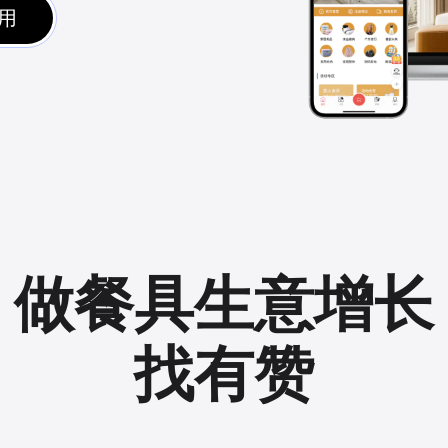
用
做餐具生意增长
找有赞