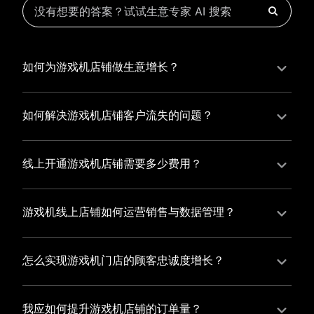
如何为游戏机店铺做生意增长？
为游戏机店铺实现持续生意增长，您可以通过有赞新零
售的一体化解决方案，整合线上线下资源，实现商品管
如何解决游戏机店铺客户流失的问题？
理、会员营销和门店拓展的智能升级，从而提高游戏机
游戏机店铺精细化运营，有赞私域运营助您轻松解决客
店铺的运营效率，促进业务增长。
户流失问题，通过有赞微商城、有赞小程序商城搭建专
线上开通游戏机店铺需要多少费用？
属品牌阵地，打造精准营销活动，为您锁定客户，提升
选择有赞新零售，您可以开通游戏机店铺，快速搭建属
复购率，实现业绩增长！
于您的有赞微商城，我们为您提供有赞微商城、有赞私
游戏机线上店铺如何运营销售与数据管理？
域运营和有赞小程序商城等一站式新零售解决方案，与
有赞新零售旗下的有赞微商城、有赞私域运营和有赞小
您共同打造独具特色的品牌，携手共创辉煌事业！
程序商城，为您的线上店铺提供一站式解决方案，从运
怎么实现游戏机门店的顾客忠诚度增长？
营销售到数据管理，助力您轻松打造高效盈利的电商生
您可以使用有赞的会员管理系统，建立自己的会员体
态。
系，通过赠送积分、折扣等福利来吸引顾客再次购买，
我应如何提升游戏机店铺的订单量？