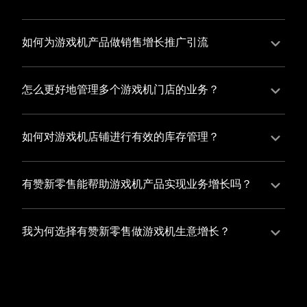
并不断优化服务，提高顾客体验，从而增加顾客忠诚
您可以使用有赞的裂变营销功能，通过给用户发放优惠
度。
券、邀请好友等方式，吸引更多的用户下单购买，并激
如何为游戏机产品做销售增长推广引流
励已有用户再次购买，从而提高订单量
有赞新零售旗下产品营销工具、比如优惠券、满减活动
等，吸引更多客户到店消费。另外，通过有赞的微信公
怎么更好地管理多个游戏机门店的业务？
众号、小程序等线上渠道，宣传您的门店和商品，也可
有赞新零售一站式解决方案，包括有赞微商城、有赞私
以帮助您增加客流量，赢得客户的青睐
域运营以及有赞小程序商城，将助您轻松打通线上线下
如何对游戏机店铺进行有效的库存管理？
渠道，实现多个游戏机门店的统一管理与智能运营，让
您可以使用有赞的门店管理系统，它可以帮助您实现门
您的业务蓬勃发展，收获更多满意客户。
店数据的集中管理，包括订单管理、员工管理、库存管
有赞新零售能帮助游戏机产品实现业务增长吗？
理等，让您轻松掌控门店运营状况，提高管理效率
有赞新零售作为业内领先的一站式解决方案，整合线上
线下渠道、提供多样化店铺搭建、会员营销和大数据分
我为何选择有赞新零售做游戏机生意增长？
析等丰富的产品组合，能够有效助力游戏机产品拓展市
选择有赞新零售，您将轻松融合游戏机生意所需的微商
场、提升销售业绩，为您实现业务增长保驾护航。
城、有赞私域运营以及有赞小程序商城等多元化销售渠
道，借助丰富的营销玩法和精准的数据分析，全方位提