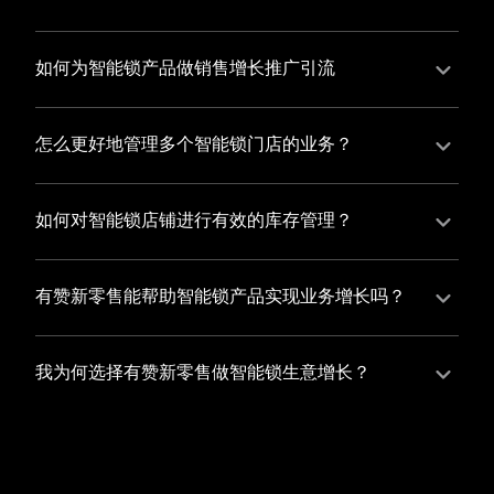
并不断优化服务，提高顾客体验，从而增加顾客忠诚
您可以使用有赞的裂变营销功能，通过给用户发放优惠
度。
券、邀请好友等方式，吸引更多的用户下单购买，并激
如何为智能锁产品做销售增长推广引流
励已有用户再次购买，从而提高订单量
有赞新零售旗下产品营销工具、比如优惠券、满减活动
等，吸引更多客户到店消费。另外，通过有赞的微信公
怎么更好地管理多个智能锁门店的业务？
众号、小程序等线上渠道，宣传您的门店和商品，也可
有赞新零售一站式解决方案，包括有赞微商城、有赞私
以帮助您增加客流量，赢得客户的青睐
域运营以及有赞小程序商城，将助您轻松打通线上线下
如何对智能锁店铺进行有效的库存管理？
渠道，实现多个智能锁门店的统一管理与智能运营，让
您可以使用有赞的门店管理系统，它可以帮助您实现门
您的业务蓬勃发展，收获更多满意客户。
店数据的集中管理，包括订单管理、员工管理、库存管
有赞新零售能帮助智能锁产品实现业务增长吗？
理等，让您轻松掌控门店运营状况，提高管理效率
有赞新零售作为业内领先的一站式解决方案，整合线上
线下渠道、提供多样化店铺搭建、会员营销和大数据分
我为何选择有赞新零售做智能锁生意增长？
析等丰富的产品组合，能够有效助力智能锁产品拓展市
选择有赞新零售，您将轻松融合智能锁生意所需的微商
场、提升销售业绩，为您实现业务增长保驾护航。
城、有赞私域运营以及有赞小程序商城等多元化销售渠
道，借助丰富的营销玩法和精准的数据分析，全方位提