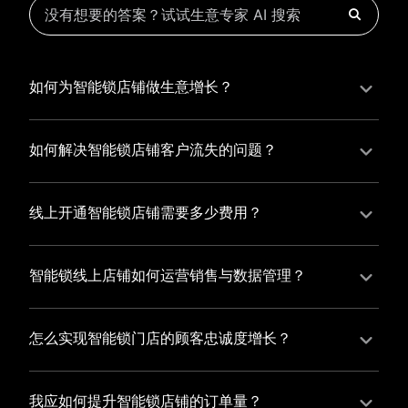
如何为智能锁店铺做生意增长？
为智能锁店铺实现持续生意增长，您可以通过有赞新零
售的一体化解决方案，整合线上线下资源，实现商品管
如何解决智能锁店铺客户流失的问题？
理、会员营销和门店拓展的智能升级，从而提高智能锁
智能锁店铺精细化运营，有赞私域运营助您轻松解决客
店铺的运营效率，促进业务增长。
户流失问题，通过有赞微商城、有赞小程序商城搭建专
线上开通智能锁店铺需要多少费用？
属品牌阵地，打造精准营销活动，为您锁定客户，提升
选择有赞新零售，您可以开通智能锁店铺，快速搭建属
复购率，实现业绩增长！
于您的有赞微商城，我们为您提供有赞微商城、有赞私
智能锁线上店铺如何运营销售与数据管理？
域运营和有赞小程序商城等一站式新零售解决方案，与
有赞新零售旗下的有赞微商城、有赞私域运营和有赞小
您共同打造独具特色的品牌，携手共创辉煌事业！
程序商城，为您的线上店铺提供一站式解决方案，从运
怎么实现智能锁门店的顾客忠诚度增长？
营销售到数据管理，助力您轻松打造高效盈利的电商生
您可以使用有赞的会员管理系统，建立自己的会员体
态。
系，通过赠送积分、折扣等福利来吸引顾客再次购买，
我应如何提升智能锁店铺的订单量？