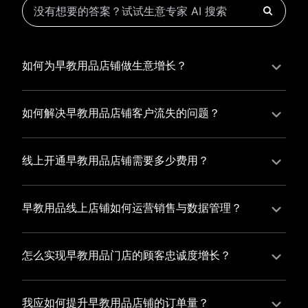
如何为早教用品店铺做生意增长？
为早教用品店铺实现持续生意增长，您可以通过有赞新
零售的一体化解决方案，整合线上线下资源，实现商品
如何解决早教用品店铺客户流失的问题？
管理、会员营销和门店拓展的智能升级，从而提高早教
早教用品店铺精细化运营，有赞私域运营助您轻松解决
用品店铺的运营效率，促进业务增长。
客户流失问题，通过有赞微商城、有赞小程序商城搭建
线上开通早教用品店铺需要多少费用？
专属品牌阵地，打造精准营销活动，为您锁定客户，提
选择有赞新零售，您可以开通早教用品店铺，快速搭建
升复购率，实现业绩增长！
属于您的有赞微商城，我们为您提供有赞微商城、有赞
早教用品线上店铺如何运营销售与数据管理？
私域运营和有赞小程序商城等一站式新零售解决方案，
有赞新零售旗下的有赞微商城、有赞私域运营和有赞小
与您共同打造独具特色的品牌，携手共创辉煌事业！
程序商城，为您的线上店铺提供一站式解决方案，从运
怎么实现早教用品门店的顾客忠诚度增长？
营销售到数据管理，助力您轻松打造高效盈利的电商生
您可以使用有赞的会员管理系统，建立自己的会员体
态。
系，通过赠送积分、折扣等福利来吸引顾客再次购买，
我应如何提升早教用品店铺的订单量？