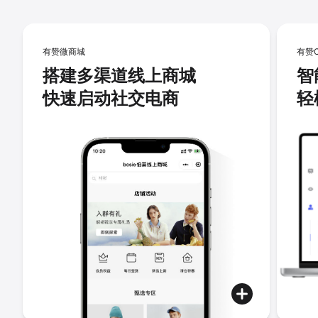
有赞微商城
有赞
搭建多渠道线上商城
智
快速启动社交电商
轻