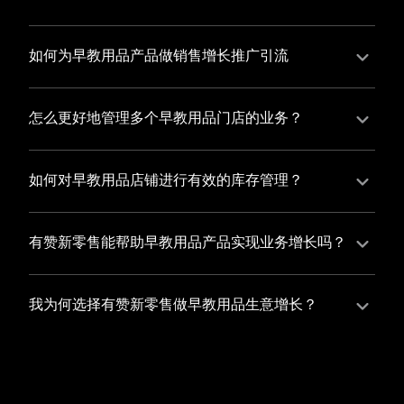
并不断优化服务，提高顾客体验，从而增加顾客忠诚
您可以使用有赞的裂变营销功能，通过给用户发放优惠
度。
券、邀请好友等方式，吸引更多的用户下单购买，并激
如何为早教用品产品做销售增长推广引流
励已有用户再次购买，从而提高订单量
有赞新零售旗下产品营销工具、比如优惠券、满减活动
等，吸引更多客户到店消费。另外，通过有赞的微信公
怎么更好地管理多个早教用品门店的业务？
众号、小程序等线上渠道，宣传您的门店和商品，也可
有赞新零售一站式解决方案，包括有赞微商城、有赞私
以帮助您增加客流量，赢得客户的青睐
域运营以及有赞小程序商城，将助您轻松打通线上线下
如何对早教用品店铺进行有效的库存管理？
渠道，实现多个早教用品门店的统一管理与智能运营，
您可以使用有赞的门店管理系统，它可以帮助您实现门
让您的业务蓬勃发展，收获更多满意客户。
店数据的集中管理，包括订单管理、员工管理、库存管
有赞新零售能帮助早教用品产品实现业务增长吗？
理等，让您轻松掌控门店运营状况，提高管理效率
有赞新零售作为业内领先的一站式解决方案，整合线上
线下渠道、提供多样化店铺搭建、会员营销和大数据分
我为何选择有赞新零售做早教用品生意增长？
析等丰富的产品组合，能够有效助力早教用品产品拓展
选择有赞新零售，您将轻松融合早教用品生意所需的微
市场、提升销售业绩，为您实现业务增长保驾护航。
商城、有赞私域运营以及有赞小程序商城等多元化销售
渠道，借助丰富的营销玩法和精准的数据分析，全方位