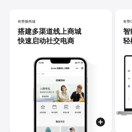
有赞微商城
有赞
搭建多渠道线上商城
智
快速启动社交电商
轻