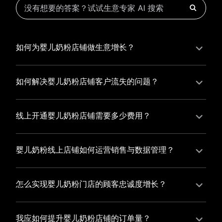
如何为婴儿奶粉店铺做生意增长？
为婴儿奶粉店铺实现持续生意增长，您可以通过有赞新
零售的一体化解决方案，整合线上线下资源，实现商品
如何解决婴儿奶粉店铺客户流失的问题？
管理、会员营销和门店拓展的智能升级，从而提高婴儿
婴儿奶粉店铺精细化运营，有赞私域运营助您轻松解决
奶粉店铺的运营效率，促进业务增长。
客户流失问题，通过有赞微商城、有赞小程序商城搭建
线上开通婴儿奶粉店铺需要多少费用？
专属品牌阵地，打造精准营销活动，为您锁定客户，提
选择有赞新零售，您可以开通婴儿奶粉店铺，快速搭建
升复购率，实现业绩增长！
属于您的有赞微商城，我们为您提供有赞微商城、有赞
婴儿奶粉线上店铺如何运营销售与数据管理？
私域运营和有赞小程序商城等一站式新零售解决方案，
有赞新零售旗下的有赞微商城、有赞私域运营和有赞小
与您共同打造独具特色的品牌，携手共创辉煌事业！
程序商城，为您的线上店铺提供一站式解决方案，从运
怎么实现婴儿奶粉门店的顾客忠诚度增长？
营销售到数据管理，助力您轻松打造高效盈利的电商生
您可以使用有赞的会员管理系统，建立自己的会员体
态。
系，通过赠送积分、折扣等福利来吸引顾客再次购买，
我应如何提升婴儿奶粉店铺的订单量？