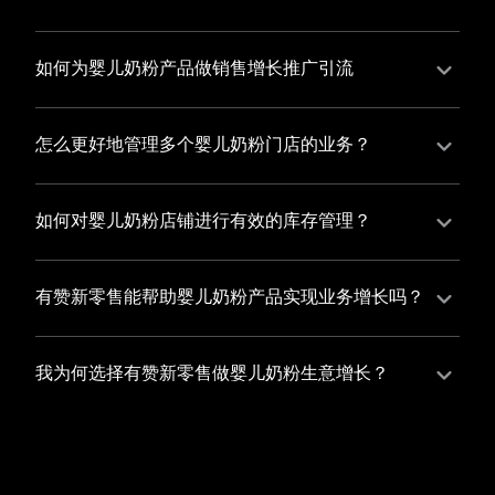
并不断优化服务，提高顾客体验，从而增加顾客忠诚
您可以使用有赞的裂变营销功能，通过给用户发放优惠
度。
券、邀请好友等方式，吸引更多的用户下单购买，并激
如何为婴儿奶粉产品做销售增长推广引流
励已有用户再次购买，从而提高订单量
有赞新零售旗下产品营销工具、比如优惠券、满减活动
等，吸引更多客户到店消费。另外，通过有赞的微信公
怎么更好地管理多个婴儿奶粉门店的业务？
众号、小程序等线上渠道，宣传您的门店和商品，也可
有赞新零售一站式解决方案，包括有赞微商城、有赞私
以帮助您增加客流量，赢得客户的青睐
域运营以及有赞小程序商城，将助您轻松打通线上线下
如何对婴儿奶粉店铺进行有效的库存管理？
渠道，实现多个婴儿奶粉门店的统一管理与智能运营，
您可以使用有赞的门店管理系统，它可以帮助您实现门
让您的业务蓬勃发展，收获更多满意客户。
店数据的集中管理，包括订单管理、员工管理、库存管
有赞新零售能帮助婴儿奶粉产品实现业务增长吗？
理等，让您轻松掌控门店运营状况，提高管理效率
有赞新零售作为业内领先的一站式解决方案，整合线上
线下渠道、提供多样化店铺搭建、会员营销和大数据分
我为何选择有赞新零售做婴儿奶粉生意增长？
析等丰富的产品组合，能够有效助力婴儿奶粉产品拓展
选择有赞新零售，您将轻松融合婴儿奶粉生意所需的微
市场、提升销售业绩，为您实现业务增长保驾护航。
商城、有赞私域运营以及有赞小程序商城等多元化销售
渠道，借助丰富的营销玩法和精准的数据分析，全方位