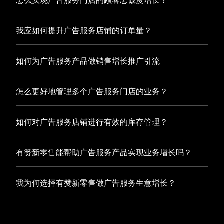
怎么实现广告服务门店的顾客忠诚度增长？
商城，为您的线上店铺提供一站式解决方案，从运营销售到
数据管理，助力您轻松打造高效盈利的电商生态。
您可以使用有赞的会员管理系统，建立自己的会员体系，通
我应如何提升广告服务店铺的订单量？
过赠送积分、折扣等福利来吸引顾客再次购买，并不断优化
服务，提高顾客体验，从而增加顾客忠诚度。
您可以使用有赞的裂变营销功能，通过给用户发放优惠券、
如何为广告服务产品做销售增长推广引流
邀请好友等方式，吸引更多的用户下单购买，并激励已有用
户再次购买，从而提高订单量
有赞新零售旗下产品营销工具、比如优惠券、满减活动等，
怎么更好地管理多个广告服务门店的业务？
吸引更多客户到店消费。另外，通过有赞的微信公众号、小
程序等线上渠道，宣传您的门店和商品，也可以帮助您增加
有赞新零售一站式解决方案，包括有赞微商城、有赞私域运
客流量，赢得客户的青睐
如何对广告服务店铺进行有效的库存管理？
营以及有赞小程序商城，将助您轻松打通线上线下渠道，实
现多个广告服务门店的统一管理与智能运营，让您的业务蓬
您可以使用有赞的门店管理系统，它可以帮助您实现门店数
勃发展，收获更多满意客户。
有赞新零售能帮助广告服务产品实现业务增长吗？
据的集中管理，包括订单管理、员工管理、库存管理等，让
您轻松掌控门店运营状况，提高管理效率
有赞新零售作为业内领先的一站式解决方案，整合线上线下
我为何选择有赞新零售做广告服务生意增长？
渠道、提供多样化店铺搭建、会员营销和大数据分析等丰富
的产品组合，能够有效助力广告服务产品拓展市场、提升销
选择有赞新零售，您将轻松融合广告服务生意所需的微商
售业绩，为您实现业务增长保驾护航。
城、有赞私域运营以及有赞小程序商城等多元化销售渠道，