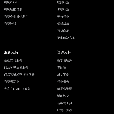
有赞CRM
鞋服行业
有赞智能导购
母婴行业
有赞企业微信助手
美妆行业
有赞连锁
蛋糕烘焙
百货商场
更多解决方案
服务支持
资源支持
基础交付服务
新零售智库
门店私域启动服务
专家说
门店私域经营咨询服务
成功案例
有赞云定制
行业报告
大客户SMILE+服务
新零售资讯
活动沙龙
新零售工具
经营计算器