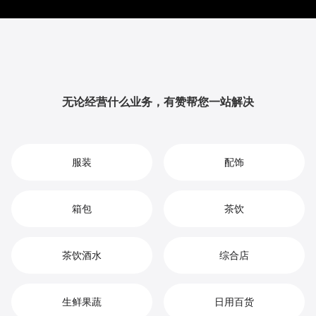
借助丰富的营销玩法和精准的数据分析，全方位提升品牌影
响力与用户粘性，从而实现您在广告服务市场中的持续增
长、竞争优势和高效盈利。
无论经营什么业务，有赞帮您一站解决
服装
配饰
箱包
茶饮
茶饮酒水
综合店
生鲜果蔬
日用百货