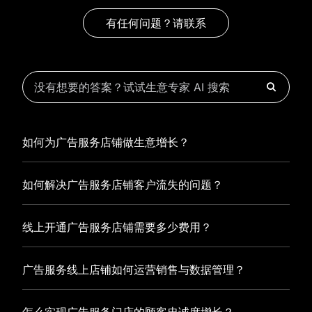
有任何问题？请联系
如何为广告服务店铺做生意增长？
为广告服务店铺实现持续生意增长，您可以通过有赞新零售
如何解决广告服务店铺客户流失的问题？
的一体化解决方案，整合线上线下资源，实现商品管理、会
员营销和门店拓展的智能升级，从而提高广告服务店铺的运
广告服务店铺精细化运营，有赞私域运营助您轻松解决客户
营效率，促进业务增长。
线上开通广告服务店铺需要多少费用？
流失问题，通过有赞微商城、有赞小程序商城搭建专属品牌
阵地，打造精准营销活动，为您锁定客户，提升复购率，实
选择有赞新零售，您可以开通广告服务店铺，快速搭建属于
现业绩增长！
广告服务线上店铺如何运营销售与数据管理？
您的有赞微商城，我们为您提供有赞微商城、有赞私域运营
和有赞小程序商城等一站式新零售解决方案，与您共同打造
有赞新零售旗下的有赞微商城、有赞私域运营和有赞小程序
独具特色的品牌，携手共创辉煌事业！