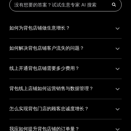
如何为背包店铺做生意增长？
为背包店铺实现持续生意增长，您可以通过有赞新零售
的一体化解决方案，整合线上线下资源，实现商品管
如何解决背包店铺客户流失的问题？
理、会员营销和门店拓展的智能升级，从而提高背包店
背包店铺精细化运营，有赞私域运营助您轻松解决客户
铺的运营效率，促进业务增长。
流失问题，通过有赞微商城、有赞小程序商城搭建专属
线上开通背包店铺需要多少费用？
品牌阵地，打造精准营销活动，为您锁定客户，提升复
选择有赞新零售，您可以开通背包店铺，快速搭建属于
购率，实现业绩增长！
您的有赞微商城，我们为您提供有赞微商城、有赞私域
背包线上店铺如何运营销售与数据管理？
运营和有赞小程序商城等一站式新零售解决方案，与您
有赞新零售旗下的有赞微商城、有赞私域运营和有赞小
共同打造独具特色的品牌，携手共创辉煌事业！
程序商城，为您的线上店铺提供一站式解决方案，从运
怎么实现背包门店的顾客忠诚度增长？
营销售到数据管理，助力您轻松打造高效盈利的电商生
您可以使用有赞的会员管理系统，建立自己的会员体
态。
系，通过赠送积分、折扣等福利来吸引顾客再次购买，
我应如何提升背包店铺的订单量？