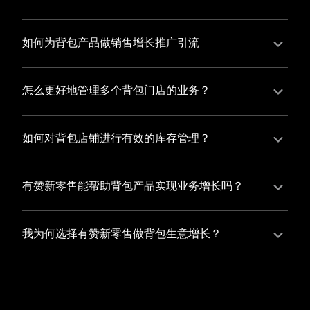
并不断优化服务，提高顾客体验，从而增加顾客忠诚
您可以使用有赞的裂变营销功能，通过给用户发放优惠
度。
券、邀请好友等方式，吸引更多的用户下单购买，并激
如何为背包产品做销售增长推广引流
励已有用户再次购买，从而提高订单量
有赞新零售旗下产品营销工具、比如优惠券、满减活动
等，吸引更多客户到店消费。另外，通过有赞的微信公
怎么更好地管理多个背包门店的业务？
众号、小程序等线上渠道，宣传您的门店和商品，也可
有赞新零售一站式解决方案，包括有赞微商城、有赞私
以帮助您增加客流量，赢得客户的青睐
域运营以及有赞小程序商城，将助您轻松打通线上线下
如何对背包店铺进行有效的库存管理？
渠道，实现多个背包门店的统一管理与智能运营，让您
您可以使用有赞的门店管理系统，它可以帮助您实现门
的业务蓬勃发展，收获更多满意客户。
店数据的集中管理，包括订单管理、员工管理、库存管
有赞新零售能帮助背包产品实现业务增长吗？
理等，让您轻松掌控门店运营状况，提高管理效率
有赞新零售作为业内领先的一站式解决方案，整合线上
线下渠道、提供多样化店铺搭建、会员营销和大数据分
我为何选择有赞新零售做背包生意增长？
析等丰富的产品组合，能够有效助力背包产品拓展市
选择有赞新零售，您将轻松融合背包生意所需的微商
场、提升销售业绩，为您实现业务增长保驾护航。
城、有赞私域运营以及有赞小程序商城等多元化销售渠
道，借助丰富的营销玩法和精准的数据分析，全方位提