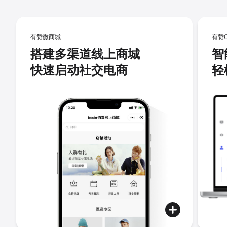
有赞微商城
有赞
搭建多渠道线上商城
智
快速启动社交电商
轻