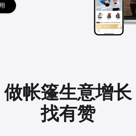
用
做帐篷生意增长
找有赞