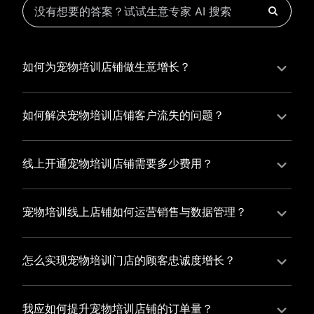
如何为宠物培训店铺做生意增长？
为宠物培训店铺实现持续生意增长，您可以通过有赞新
零售的一体化解决方案，整合线上线下资源，实现商品
如何解决宠物培训店铺客户流失的问题？
管理、会员营销和门店拓展的智能升级，从而提高宠物
宠物培训店铺精细化运营，有赞私域运营助您轻松解决
培训店铺的运营效率，促进业务增长。
客户流失问题，通过有赞微商城、有赞小程序商城搭建
线上开通宠物培训店铺需要多少费用？
专属品牌阵地，打造精准营销活动，为您锁定客户，提
选择有赞新零售，您可以开通宠物培训店铺，快速搭建
升复购率，实现业绩增长！
属于您的有赞微商城，我们为您提供有赞微商城、有赞
宠物培训线上店铺如何运营销售与数据管理？
私域运营和有赞小程序商城等一站式新零售解决方案，
有赞新零售旗下的有赞微商城、有赞私域运营和有赞小
与您共同打造独具特色的品牌，携手共创辉煌事业！
程序商城，为您的线上店铺提供一站式解决方案，从运
怎么实现宠物培训门店的顾客忠诚度增长？
营销售到数据管理，助力您轻松打造高效盈利的电商生
您可以使用有赞的会员管理系统，建立自己的会员体
态。
系，通过赠送积分、折扣等福利来吸引顾客再次购买，
我应如何提升宠物培训店铺的订单量？