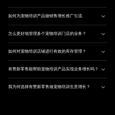
并不断优化服务，提高顾客体验，从而增加顾客忠诚
您可以使用有赞的裂变营销功能，通过给用户发放优惠
度。
券、邀请好友等方式，吸引更多的用户下单购买，并激
如何为宠物培训产品做销售增长推广引流
励已有用户再次购买，从而提高订单量
有赞新零售旗下产品营销工具、比如优惠券、满减活动
等，吸引更多客户到店消费。另外，通过有赞的微信公
怎么更好地管理多个宠物培训门店的业务？
众号、小程序等线上渠道，宣传您的门店和商品，也可
有赞新零售一站式解决方案，包括有赞微商城、有赞私
以帮助您增加客流量，赢得客户的青睐
域运营以及有赞小程序商城，将助您轻松打通线上线下
如何对宠物培训店铺进行有效的库存管理？
渠道，实现多个宠物培训门店的统一管理与智能运营，
您可以使用有赞的门店管理系统，它可以帮助您实现门
让您的业务蓬勃发展，收获更多满意客户。
店数据的集中管理，包括订单管理、员工管理、库存管
有赞新零售能帮助宠物培训产品实现业务增长吗？
理等，让您轻松掌控门店运营状况，提高管理效率
有赞新零售作为业内领先的一站式解决方案，整合线上
线下渠道、提供多样化店铺搭建、会员营销和大数据分
我为何选择有赞新零售做宠物培训生意增长？
析等丰富的产品组合，能够有效助力宠物培训产品拓展
选择有赞新零售，您将轻松融合宠物培训生意所需的微
市场、提升销售业绩，为您实现业务增长保驾护航。
商城、有赞私域运营以及有赞小程序商城等多元化销售
渠道，借助丰富的营销玩法和精准的数据分析，全方位