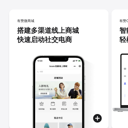
有赞微商城
有赞
搭建多渠道线上商城
智
快速启动社交电商
轻