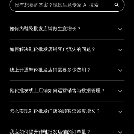
如何为鞋靴批发店铺做生意增长？
为鞋靴批发店铺实现持续生意增长，您可以通过有赞新
零售的一体化解决方案，整合线上线下资源，实现商品
如何解决鞋靴批发店铺客户流失的问题？
管理、会员营销和门店拓展的智能升级，从而提高鞋靴
鞋靴批发店铺精细化运营，有赞私域运营助您轻松解决
批发店铺的运营效率，促进业务增长。
客户流失问题，通过有赞微商城、有赞小程序商城搭建
线上开通鞋靴批发店铺需要多少费用？
专属品牌阵地，打造精准营销活动，为您锁定客户，提
选择有赞新零售，您可以开通鞋靴批发店铺，快速搭建
升复购率，实现业绩增长！
属于您的有赞微商城，我们为您提供有赞微商城、有赞
鞋靴批发线上店铺如何运营销售与数据管理？
私域运营和有赞小程序商城等一站式新零售解决方案，
有赞新零售旗下的有赞微商城、有赞私域运营和有赞小
与您共同打造独具特色的品牌，携手共创辉煌事业！
程序商城，为您的线上店铺提供一站式解决方案，从运
怎么实现鞋靴批发门店的顾客忠诚度增长？
营销售到数据管理，助力您轻松打造高效盈利的电商生
您可以使用有赞的会员管理系统，建立自己的会员体
态。
系，通过赠送积分、折扣等福利来吸引顾客再次购买，
我应如何提升鞋靴批发店铺的订单量？