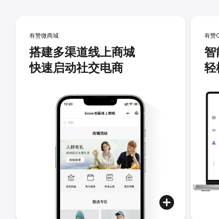
有赞微商城
有赞
搭建多渠道线上商城
智
快速启动社交电商
轻