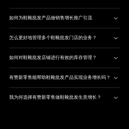
并不断优化服务，提高顾客体验，从而增加顾客忠诚
您可以使用有赞的裂变营销功能，通过给用户发放优惠
度。
券、邀请好友等方式，吸引更多的用户下单购买，并激
如何为鞋靴批发产品做销售增长推广引流
励已有用户再次购买，从而提高订单量
有赞新零售旗下产品营销工具、比如优惠券、满减活动
等，吸引更多客户到店消费。另外，通过有赞的微信公
怎么更好地管理多个鞋靴批发门店的业务？
众号、小程序等线上渠道，宣传您的门店和商品，也可
有赞新零售一站式解决方案，包括有赞微商城、有赞私
以帮助您增加客流量，赢得客户的青睐
域运营以及有赞小程序商城，将助您轻松打通线上线下
如何对鞋靴批发店铺进行有效的库存管理？
渠道，实现多个鞋靴批发门店的统一管理与智能运营，
您可以使用有赞的门店管理系统，它可以帮助您实现门
让您的业务蓬勃发展，收获更多满意客户。
店数据的集中管理，包括订单管理、员工管理、库存管
有赞新零售能帮助鞋靴批发产品实现业务增长吗？
理等，让您轻松掌控门店运营状况，提高管理效率
有赞新零售作为业内领先的一站式解决方案，整合线上
线下渠道、提供多样化店铺搭建、会员营销和大数据分
我为何选择有赞新零售做鞋靴批发生意增长？
析等丰富的产品组合，能够有效助力鞋靴批发产品拓展
选择有赞新零售，您将轻松融合鞋靴批发生意所需的微
市场、提升销售业绩，为您实现业务增长保驾护航。
商城、有赞私域运营以及有赞小程序商城等多元化销售
渠道，借助丰富的营销玩法和精准的数据分析，全方位