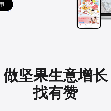
用
做坚果生意增长
找有赞