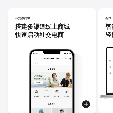
有赞微商城
有赞
搭建多渠道线上商城
智
快速启动社交电商
轻