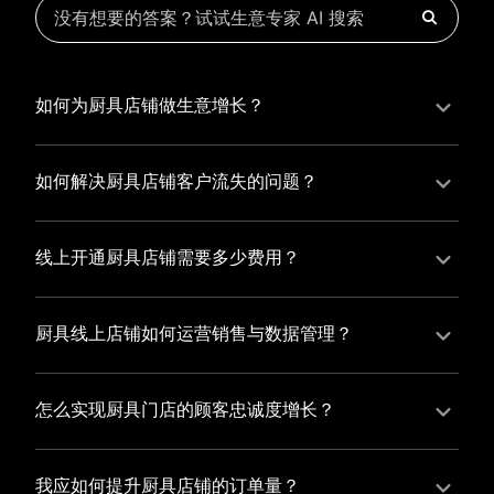
如何为厨具店铺做生意增长？
为厨具店铺实现持续生意增长，您可以通过有赞新零售
的一体化解决方案，整合线上线下资源，实现商品管
如何解决厨具店铺客户流失的问题？
理、会员营销和门店拓展的智能升级，从而提高厨具店
厨具店铺精细化运营，有赞私域运营助您轻松解决客户
铺的运营效率，促进业务增长。
流失问题，通过有赞微商城、有赞小程序商城搭建专属
线上开通厨具店铺需要多少费用？
品牌阵地，打造精准营销活动，为您锁定客户，提升复
选择有赞新零售，您可以开通厨具店铺，快速搭建属于
购率，实现业绩增长！
您的有赞微商城，我们为您提供有赞微商城、有赞私域
厨具线上店铺如何运营销售与数据管理？
运营和有赞小程序商城等一站式新零售解决方案，与您
有赞新零售旗下的有赞微商城、有赞私域运营和有赞小
共同打造独具特色的品牌，携手共创辉煌事业！
程序商城，为您的线上店铺提供一站式解决方案，从运
怎么实现厨具门店的顾客忠诚度增长？
营销售到数据管理，助力您轻松打造高效盈利的电商生
您可以使用有赞的会员管理系统，建立自己的会员体
态。
系，通过赠送积分、折扣等福利来吸引顾客再次购买，
我应如何提升厨具店铺的订单量？