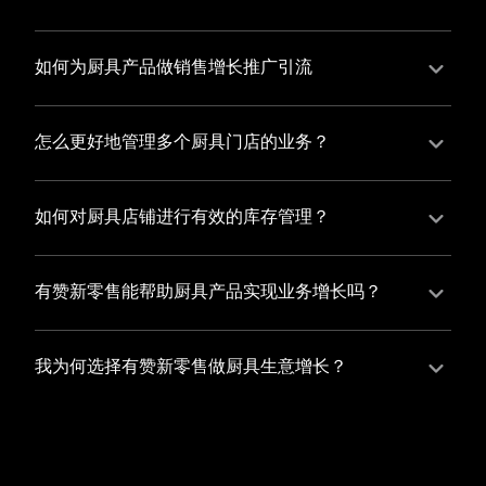
并不断优化服务，提高顾客体验，从而增加顾客忠诚
您可以使用有赞的裂变营销功能，通过给用户发放优惠
度。
券、邀请好友等方式，吸引更多的用户下单购买，并激
如何为厨具产品做销售增长推广引流
励已有用户再次购买，从而提高订单量
有赞新零售旗下产品营销工具、比如优惠券、满减活动
等，吸引更多客户到店消费。另外，通过有赞的微信公
怎么更好地管理多个厨具门店的业务？
众号、小程序等线上渠道，宣传您的门店和商品，也可
有赞新零售一站式解决方案，包括有赞微商城、有赞私
以帮助您增加客流量，赢得客户的青睐
域运营以及有赞小程序商城，将助您轻松打通线上线下
如何对厨具店铺进行有效的库存管理？
渠道，实现多个厨具门店的统一管理与智能运营，让您
您可以使用有赞的门店管理系统，它可以帮助您实现门
的业务蓬勃发展，收获更多满意客户。
店数据的集中管理，包括订单管理、员工管理、库存管
有赞新零售能帮助厨具产品实现业务增长吗？
理等，让您轻松掌控门店运营状况，提高管理效率
有赞新零售作为业内领先的一站式解决方案，整合线上
线下渠道、提供多样化店铺搭建、会员营销和大数据分
我为何选择有赞新零售做厨具生意增长？
析等丰富的产品组合，能够有效助力厨具产品拓展市
选择有赞新零售，您将轻松融合厨具生意所需的微商
场、提升销售业绩，为您实现业务增长保驾护航。
城、有赞私域运营以及有赞小程序商城等多元化销售渠
道，借助丰富的营销玩法和精准的数据分析，全方位提