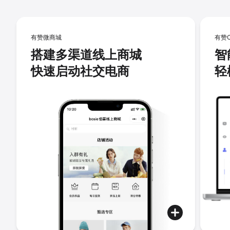
有赞微商城
有赞
搭建多渠道线上商城
智
快速启动社交电商
轻