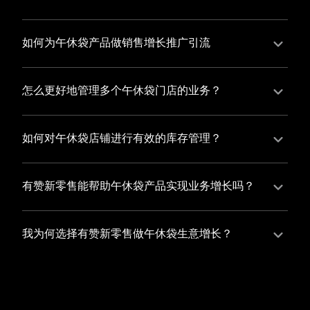
并不断优化服务，提高顾客体验，从而增加顾客忠诚
您可以使用有赞的裂变营销功能，通过给用户发放优惠
度。
券、邀请好友等方式，吸引更多的用户下单购买，并激
如何为午休袋产品做销售增长推广引流
励已有用户再次购买，从而提高订单量
有赞新零售旗下产品营销工具、比如优惠券、满减活动
等，吸引更多客户到店消费。另外，通过有赞的微信公
怎么更好地管理多个午休袋门店的业务？
众号、小程序等线上渠道，宣传您的门店和商品，也可
有赞新零售一站式解决方案，包括有赞微商城、有赞私
以帮助您增加客流量，赢得客户的青睐
域运营以及有赞小程序商城，将助您轻松打通线上线下
如何对午休袋店铺进行有效的库存管理？
渠道，实现多个午休袋门店的统一管理与智能运营，让
您可以使用有赞的门店管理系统，它可以帮助您实现门
您的业务蓬勃发展，收获更多满意客户。
店数据的集中管理，包括订单管理、员工管理、库存管
有赞新零售能帮助午休袋产品实现业务增长吗？
理等，让您轻松掌控门店运营状况，提高管理效率
有赞新零售作为业内领先的一站式解决方案，整合线上
线下渠道、提供多样化店铺搭建、会员营销和大数据分
我为何选择有赞新零售做午休袋生意增长？
析等丰富的产品组合，能够有效助力午休袋产品拓展市
选择有赞新零售，您将轻松融合午休袋生意所需的微商
场、提升销售业绩，为您实现业务增长保驾护航。
城、有赞私域运营以及有赞小程序商城等多元化销售渠
道，借助丰富的营销玩法和精准的数据分析，全方位提