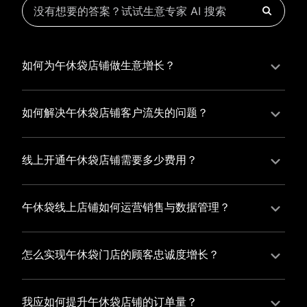
如何为午休袋店铺做生意增长？
为午休袋店铺实现持续生意增长，您可以通过有赞新零
售的一体化解决方案，整合线上线下资源，实现商品管
如何解决午休袋店铺客户流失的问题？
理、会员营销和门店拓展的智能升级，从而提高午休袋
午休袋店铺精细化运营，有赞私域运营助您轻松解决客
店铺的运营效率，促进业务增长。
户流失问题，通过有赞微商城、有赞小程序商城搭建专
线上开通午休袋店铺需要多少费用？
属品牌阵地，打造精准营销活动，为您锁定客户，提升
选择有赞新零售，您可以开通午休袋店铺，快速搭建属
复购率，实现业绩增长！
于您的有赞微商城，我们为您提供有赞微商城、有赞私
午休袋线上店铺如何运营销售与数据管理？
域运营和有赞小程序商城等一站式新零售解决方案，与
有赞新零售旗下的有赞微商城、有赞私域运营和有赞小
您共同打造独具特色的品牌，携手共创辉煌事业！
程序商城，为您的线上店铺提供一站式解决方案，从运
怎么实现午休袋门店的顾客忠诚度增长？
营销售到数据管理，助力您轻松打造高效盈利的电商生
您可以使用有赞的会员管理系统，建立自己的会员体
态。
系，通过赠送积分、折扣等福利来吸引顾客再次购买，
我应如何提升午休袋店铺的订单量？