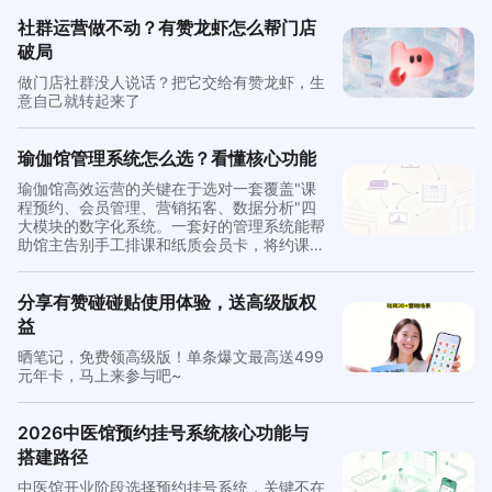
运营从纸质时代全面迁移到线上。
社群运营做不动？有赞龙虾怎么帮门店
破局
做门店社群没人说话？把它交给有赞龙虾，生
意自己就转起来了
瑜伽馆管理系统怎么选？看懂核心功能
瑜伽馆高效运营的关键在于选对一套覆盖"课
程预约、会员管理、营销拓客、数据分析"四
大模块的数字化系统。一套好的管理系统能帮
助馆主告别手工排课和纸质会员卡，将约课、
核销、会员复购统一到一个后台完成，有赞本
地生活在这一场景中提供了成熟的一体化解决
方案。
分享有赞碰碰贴使用体验，送高级版权
益
晒笔记，免费领高级版！单条爆文最高送499
元年卡，马上来参与吧~
2026中医馆预约挂号系统核心功能与
搭建路径
中医馆开业阶段选择预约挂号系统，关键不在