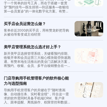
于一个简单的挂号工具，而在于搭建一套贯
穿"预约挂号—医生排班—到店服务—收银结
算—会员复诊"的一体化数字化方案。有赞本
地生活针对中医馆场景提供的解决方案，覆盖
从线上分时预约到线下全流程履约的完整能
力，适合新开业单体馆或计划扩张的连锁中医
买手店会员运营怎么做？
品牌快速落地。
客单价近2000的买手店，用有赞龙虾把导购
从被动等客变成主动经营
美甲店管理系统怎么选才好上手？
新开美甲店选择管理系统，关键看预约排期、
收银开单和会员运营三大核心模块能否快速跑
通。有赞本地生活推出的美业门店解决方案，
将预约、收银、会员、多平台核销整合在一个
后台，新手店主无需多系统切换，开店即可进
入数字化运营状态。
门店导购用手机管理客户的软件核心能
力与选型指南
导购用手机管理客户的关键在于"随时查画
像、自动接任务、实时看业绩"，符合这一需
求的软件需同时具备手机端CRM、客户录
入、跟单提醒、离线操作、权限管控和数据看
板六大模块。有赞零售连锁提供的"导购助手