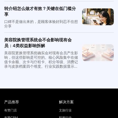
+企微助手+CRM"组合方案，让导购在企业沟
通工具侧边栏即可完成客户管理全流程，尤其
转介绍怎么做才有效？关键在低门槛分
适合多门店连锁做私域精细化运营。
享
口碑不是做出来的，是顾客体验好到忍不住想
分享
美容院换管理系统会不会影响现有会
员：4类权益影响拆解
美容院更换管理系统确实会对现有会员产生影
响，但这些影响是可控的。核心风险集中在储
值卡余额、次卡与疗程卡、积分等级、消费记
录与皮肤档案四个维度。行业实践数据显示，
按照规范流程执行数据迁移，迁移成功率可从
常见的70%提升至接近99.5%。本文逐一拆解
四类影响的发生条件、影响面和缓解动作，并
提供会员告知模板与到店确认清单。
产品推荐
解决方案
有赞门店
文旅行业
有赞CRM
鞋服行业