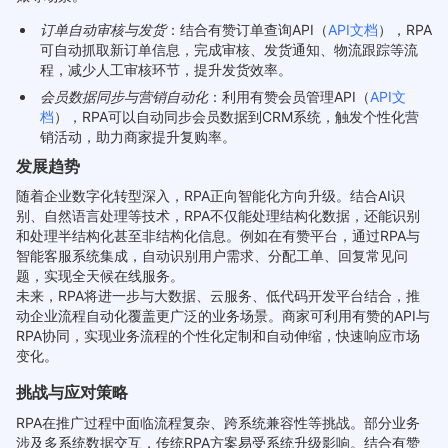
订单自动审核与发货
：结合有赞订单查询API（
API文档
），RPA
可自动抓取新订单信息，完成审核、发货通知、物流跟踪等流
程，减少人工审核环节，提升发货效率。
会员数据同步与营销自动化
：利用有赞会员管理API（
API文
档
），RPA可以自动同步会员数据到CRM系统，触发个性化营
销活动，助力商家提升复购率。
发展趋势
随着企业数字化转型深入，RPA正向智能化方向升级。结合AI识
别、自然语言处理等技术，RPA不仅能处理结构化数据，还能识别
和处理半结构化甚至非结构化信息。例如在有赞平台，通过RPA与
智能客服系统集成，自动识别用户需求、分配工单、回复常见问
题，实现全天候在线服务。
未来，RPA将进一步与大数据、云服务、低代码开发平台结合，推
动企业流程自动化覆盖更广泛的业务场景。商家可利用有赞的API与
RPA协同，实现业务流程的个性化定制和自动伸缩，快速响应市场
变化。
挑战与应对策略
RPA在推广过程中面临流程复杂、跨系统兼容性等挑战。部分业务
涉及多系统数据交互，传统RPA方案易受系统升级影响。结合有赞