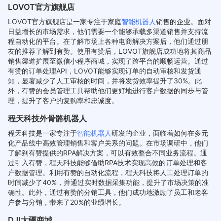
LOVOT官方旗舰店
LOVOT官方旗舰店是一家专注于家庭
智能机器人
销售的企业。面对
日益增长的市场需求，他们需要一个能够承载多渠道销售并支持流
程自动化的平台。在了解市场上各种电商解决方案后，他们通过朋
友的推荐了解到有赞。使用有赞后，LOVOT旗舰店成功地将其商品
销售渠道扩展至微信小程序商城，实现了跨平台的顺畅运营。通过
有赞的订单处理API，LOVOT能够实现订单的自动审核和发货通
知，显著减少了人工审核的时间，并将发货效率提升了30%。此
外，有赞的会员管理工具帮助他们更好地进行客户数据的同步与管
理，提升了客户的复购率和忠诚度。
程天科技外骨骼机器人
程天科技是一家专注于
智能机器人
研发的企业，面临着如何在多元
化产品线中高效管理销售和客户关系的问题。在市场调研中，他们
了解到有赞提供的RPA解决方案，可以有效整合不同业务流程。通
过引入有赞，程天科技能够借助RPA技术实现高效的订单处理和客
户数据管理。利用有赞的自动化流程，程天科技将人工处理订单的
时间减少了40%，并通过实时数据采集功能，提升了市场决策的准
确性。此外，通过有赞的分销工具，他们成功地激励了员工和老客
户参与分销，带来了20%的业绩增长。
DJI大疆商城