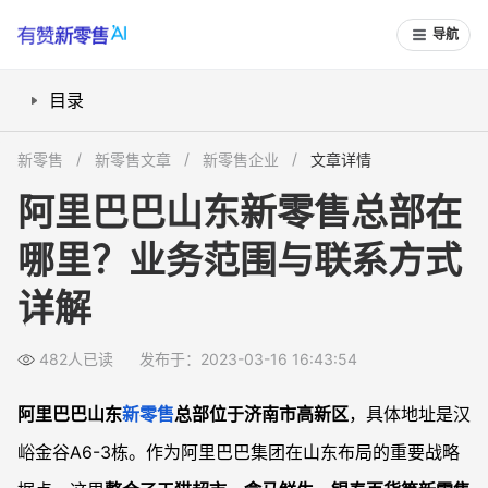
导航
目录
阿里巴巴山东新零售总部有哪些核心业务？
新零售
新零售文章
新零售企业
文章详情
如何联系阿里巴巴山东新零售总部？
阿里巴巴山东新零售总部在
在山东新零售总部能找到哪些就业机会？
哪里？业务范围与联系方式
常见问题
阿里巴巴山东总部和杭州总部有什么区别？
详解
去山东新零售总部参观需要准备什么？
中小商家如何获得山东新零售总部的支持？
482人已读
发布于：2023-03-16 16:43:54
阿里巴巴山东
新零售
总部位于济南市高新区
，具体地址是汉
峪金谷A6-3栋。作为阿里巴巴集团在山东布局的重要战略