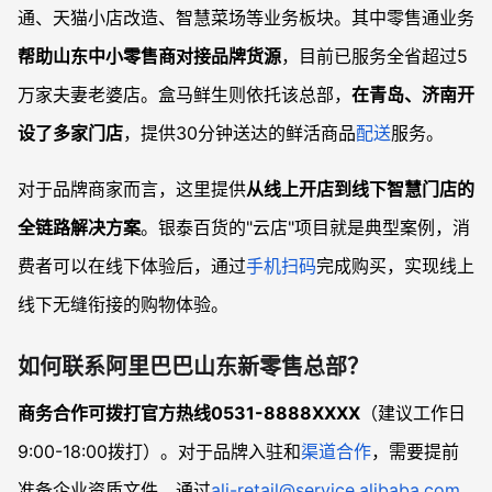
通、天猫小店改造、智慧菜场等业务板块。其中零售通业务
帮助山东中小零售商对接品牌货源
，目前已服务全省超过5
万家夫妻老婆店。盒马鲜生则依托该总部，
在青岛、济南开
设了多家门店
，提供30分钟送达的鲜活商品
配送
服务。
对于品牌商家而言，这里提供
从线上开店到线下智慧门店的
全链路解决方案
。银泰百货的"云店"项目就是典型案例，消
费者可以在线下体验后，通过
手机
扫码
完成购买，实现线上
线下无缝衔接的购物体验。
如何联系阿里巴巴山东新零售总部？
商务合作可拨打官方热线0531-8888XXXX
（建议工作日
9:00-18:00拨打）。对于品牌入驻和
渠道合作
，需要提前
准备企业资质文件，通过
ali-retail@service.alibaba.com