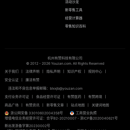
活动沙龙
新零售工具
经营计算器
零售知识百科
杭州有赞科技有限公司
© 2012 -
2026
Youzan.com. All Rights Reserved
关于我们
法律声明
隐私声明
知识产权
规则中心
安全认证
廉洁有赞
违法和不良信息举报邮箱：blxxjb@youzan.com
支付业务许可证
食品经营许可证
有赞医药
有赞跨境
商品广场
有赞资讯
新零售文章
站点地图
关键词地图
浙公网安备 33010602004358号
工商营业执照
增值电信业务经营许可证：合字B2-20210007
-
浙ICP备2020040621号
新出发浙备字第20230002号