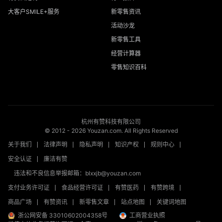
大客户SMILE+服务
新零售资讯
活动沙龙
新零售工具
经营计算器
零售知识百科
杭州有赞科技有限公司
© 2012 -
2026
Youzan.com. All Rights Reserved
关于我们
法律声明
隐私声明
知识产权
规则中心
安全认证
廉洁有赞
违法和不良信息举报邮箱：blxxjb@youzan.com
支付业务许可证
食品经营许可证
有赞医药
有赞跨境
商品广场
有赞资讯
新零售文章
站点地图
关键词地图
浙公网安备 33010602004358号
工商营业执照