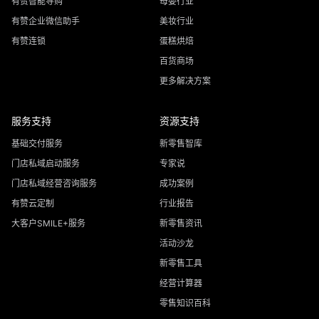
有赞智能导购
母婴行业
有赞企业微信助手
美妆行业
有赞连锁
蛋糕烘焙
百货商场
更多解决方案
服务支持
资源支持
基础交付服务
新零售智库
门店私域启动服务
专家说
门店私域经营咨询服务
成功案例
有赞云定制
行业报告
大客户SMILE+服务
新零售资讯
活动沙龙
新零售工具
经营计算器
零售知识百科