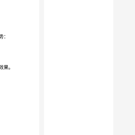
势：
效果。