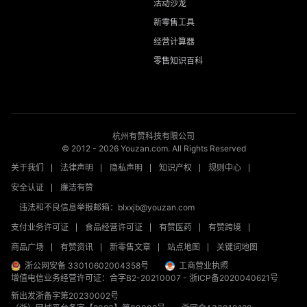
活动沙龙
新零售工具
经营计算器
零售知识百科
杭州有赞科技有限公司
© 2012 -
2026
Youzan.com. All Rights Reserved
关于我们
法律声明
隐私声明
知识产权
规则中心
安全认证
廉洁有赞
违法和不良信息举报邮箱：blxxjb@youzan.com
支付业务许可证
食品经营许可证
有赞医药
有赞跨境
商品广场
有赞资讯
新零售文章
站点地图
关键词地图
浙公网安备 33010602004358号
工商营业执照
增值电信业务经营许可证：合字B2-20210007
-
浙ICP备2020040621号
新出发浙备字第20230002号