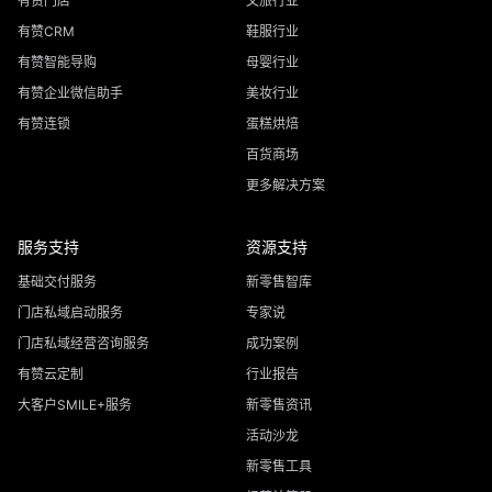
有赞门店
文旅行业
有赞CRM
鞋服行业
有赞智能导购
母婴行业
有赞企业微信助手
美妆行业
有赞连锁
蛋糕烘焙
百货商场
更多解决方案
服务支持
资源支持
基础交付服务
新零售智库
门店私域启动服务
专家说
门店私域经营咨询服务
成功案例
有赞云定制
行业报告
大客户SMILE+服务
新零售资讯
活动沙龙
新零售工具