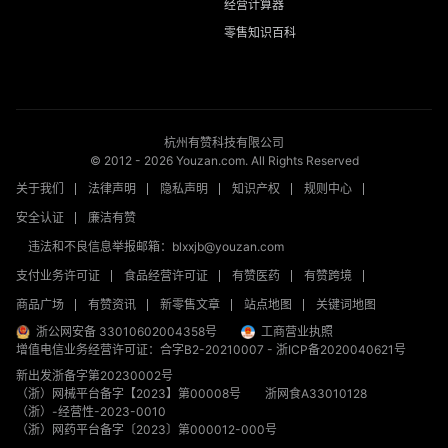
经营计算器
零售知识百科
杭州有赞科技有限公司
© 2012 -
2026
Youzan.com. All Rights Reserved
关于我们
法律声明
隐私声明
知识产权
规则中心
安全认证
廉洁有赞
违法和不良信息举报邮箱：blxxjb@youzan.com
支付业务许可证
食品经营许可证
有赞医药
有赞跨境
商品广场
有赞资讯
新零售文章
站点地图
关键词地图
浙公网安备 33010602004358号
工商营业执照
增值电信业务经营许可证：合字B2-20210007
-
浙ICP备2020040621号
新出发浙备字第20230002号
（浙）网械平台备字【2023】第00008号
浙网食A33010128
（浙）-经营性-2023-0010
（浙）网药平台备字〔2023〕第000012-000号