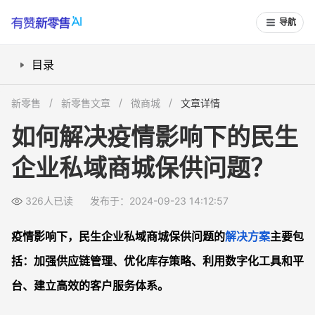
导航
目录
1. 加强供应链管理
新零售
新零售文章
微商城
文章详情
2. 优化库存策略
如何解决疫情影响下的民生
3. 利用数字化工具和平台
企业私域商城保供问题？
4. 建立高效的客户服务体系
实例与案例分析
326人已读
发布于：2024-09-23 14:12:57
总结
疫情影响下的民生企业私域商城保供问题FAQs
疫情影响下，民生企业私域商城保供问题的
解决方案
主要包
1. 如何选择合适的供应商来保证商品供应？
括：加强供应链管理、优化库存策略、利用数字化工具和平
2. 私域商城如何利用数据分析提高保供能力？
台、建立高效的客户服务体系。
3. 如何提升私域商城的客户服务质量？