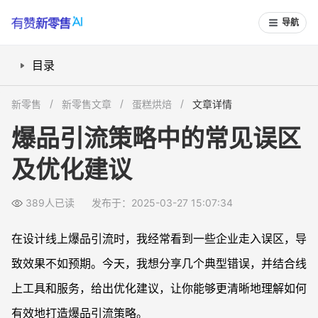
导航
目录
用自己的爆品做引流：为何得不偿失？
新零售
新零售文章
蛋糕烘焙
文章详情
饱腹感强的产品：阻碍二次消费
爆品引流策略中的常见误区
抖音直播间推广误区：别让老客薅羊毛
及优化建议
低价引流品摆在门店显眼位置：隐形损失
引流品种类过多：让客户无从选择
389人已读
发布于：2025-03-27 15:07:34
注释
在设计线上爆品引流时，我经常看到一些企业走入误区，导
致效果不如预期。今天，我想分享几个典型错误，并结合线
上工具和服务，给出优化建议，让你能够更清晰地理解如何
有效地打造爆品引流策略。