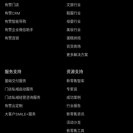
有赞门店
文旅行业
有赞CRM
鞋服行业
有赞智能导购
母婴行业
有赞企业微信助手
美妆行业
有赞连锁
蛋糕烘焙
百货商场
更多解决方案
服务支持
资源支持
基础交付服务
新零售智库
门店私域启动服务
专家说
门店私域经营咨询服务
成功案例
有赞云定制
行业报告
大客户SMILE+服务
新零售资讯
活动沙龙
新零售工具