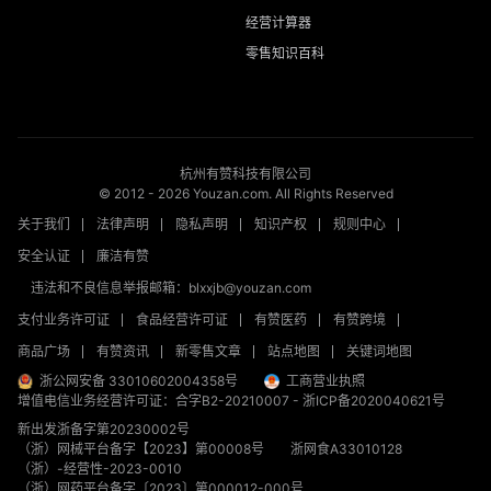
经营计算器
零售知识百科
杭州有赞科技有限公司
© 2012 -
2026
Youzan.com. All Rights Reserved
关于我们
法律声明
隐私声明
知识产权
规则中心
安全认证
廉洁有赞
违法和不良信息举报邮箱：blxxjb@youzan.com
支付业务许可证
食品经营许可证
有赞医药
有赞跨境
商品广场
有赞资讯
新零售文章
站点地图
关键词地图
浙公网安备 33010602004358号
工商营业执照
增值电信业务经营许可证：合字B2-20210007
-
浙ICP备2020040621号
新出发浙备字第20230002号
（浙）网械平台备字【2023】第00008号
浙网食A33010128
（浙）-经营性-2023-0010
（浙）网药平台备字〔2023〕第000012-000号