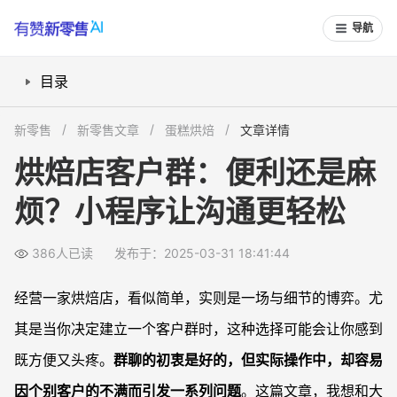
导航
目录
群聊的便利与隐患
新零售
新零售文章
蛋糕烘焙
文章详情
小程序助力：重塑客户互动体验
烘焙店客户群：便利还是麻
CRM系统：维护长久信任的秘诀
烦？小程序让沟通更轻松
打造数字化烘焙店的新未来
注释
386人已读
发布于：2025-03-31 18:41:44
经营一家烘焙店，看似简单，实则是一场与细节的博弈。尤
其是当你决定建立一个客户群时，这种选择可能会让你感到
既方便又头疼。
群聊的初衷是好的，但实际操作中，却容易
因个别客户的不满而引发一系列问题
。这篇文章，我想和大