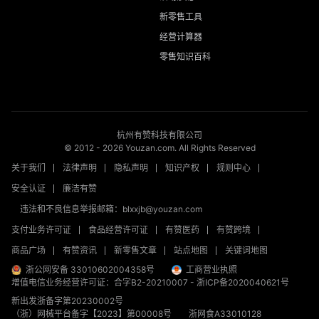
新零售工具
经营计算器
零售知识百科
杭州有赞科技有限公司
© 2012 -
2026
Youzan.com. All Rights Reserved
关于我们
法律声明
隐私声明
知识产权
规则中心
安全认证
廉洁有赞
违法和不良信息举报邮箱：blxxjb@youzan.com
支付业务许可证
食品经营许可证
有赞医药
有赞跨境
商品广场
有赞资讯
新零售文章
站点地图
关键词地图
浙公网安备 33010602004358号
工商营业执照
增值电信业务经营许可证：合字B2-20210007
-
浙ICP备2020040621号
新出发浙备字第20230002号
（浙）网械平台备字【2023】第00008号
浙网食A33010128