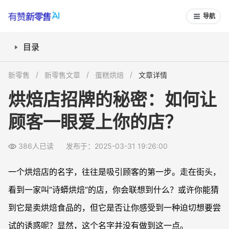
导航
目录
取名的两大关键：告诉顾客你是谁、让顾客期待你的美味
新零售
新零售文章
蛋糕烘焙
文章详情
打造吸引人的店铺形象，从招牌到体验全链路优化
烘焙店招牌的秘密：如何让
名字之外：如何让顾客记住你？
顾客一眼爱上你的店？
总结：名字是一扇窗，体验是一座桥
386人已读
发布于：2025-03-31 19:26:00
一个烘焙店的名字，往往是吸引顾客的第一步。走在街头，
看到一家叫“诗蟒烘焙”的店，你会联想到什么？或许你能猜
到它是卖烘焙食品的，但它是否让你感受到一种迫切想要尝
试的诱惑呢？显然，这个名字并没有做到这一点。