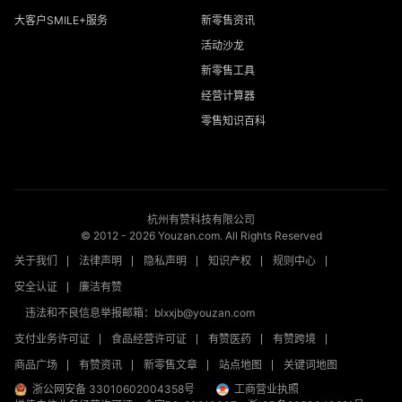
大客户SMILE+服务
新零售资讯
活动沙龙
新零售工具
经营计算器
零售知识百科
杭州有赞科技有限公司
© 2012 -
2026
Youzan.com. All Rights Reserved
关于我们
法律声明
隐私声明
知识产权
规则中心
安全认证
廉洁有赞
违法和不良信息举报邮箱：blxxjb@youzan.com
支付业务许可证
食品经营许可证
有赞医药
有赞跨境
商品广场
有赞资讯
新零售文章
站点地图
关键词地图
浙公网安备 33010602004358号
工商营业执照