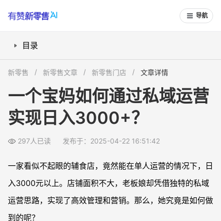
导航
目录
1. 用小程序建立客户连接，轻松锁定回头客
新零售
新零售文章
新零售门店
文章详情
2. 智能预约点餐功能，让运营更高效
一个宝妈如何通过私域运营
3. 激励裂变分享，客户帮忙带客户
实现日入3000+？
4. 自营外卖+多平台对接，打破场地限制
5. 后台智能化管理，一人轻松搞定
297人已读
发布于：2025-04-22 16:51:42
总结：小程序+私域运营，让小店拥有无限可能
一家看似不起眼的辅食店，竟然能在单人运营的情况下，日
入3000元以上。店铺面积不大，老板娘却凭借独特的私域
运营思路，实现了高效管理和营销。那么，她究竟是如何做
到的呢？