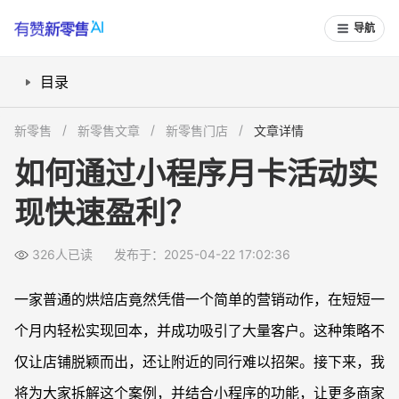
导航
目录
1. 用低价体验券吸引客户，快速提升下单率
新零售
新零售文章
新零售门店
文章详情
2. 月卡模式锁定长期消费，提升客户留存率
如何通过小程序月卡活动实
3. 精准触达客户，提高活动参与度
现快速盈利？
4. 开启配送功能，实现线上线下双线增长
5. 小程序丰富玩法解决营销难题
326人已读
发布于：2025-04-22 17:02:36
注释
一家普通的烘焙店竟然凭借一个简单的营销动作，在短短一
个月内轻松实现回本，并成功吸引了大量客户。这种策略不
仅让店铺脱颖而出，还让附近的同行难以招架。接下来，我
将为大家拆解这个案例，并结合小程序的功能，让更多商家