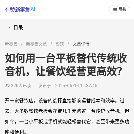
导航
目录
一台平板如何满足点餐需求？
新零售
新零售文章
餐饮
文章详情
标签打印与信息提醒，让订单处理更高效
如何用一台平板替代传统收
点餐小程序如何帮助营销？
音机，让餐饮经营更高效？
小程序搭建成本低，更适合中小型商家
326人已读
发布于：2025-05-16 12:37:45
开一家餐饮店，设备的选择直接影响运营成本和效率。过
去，大多数餐饮老板会花费几千元购置一台传统收音机，但
如今，一台小平板或手机就能轻松替代它，甚至带来更多功
能和便利。